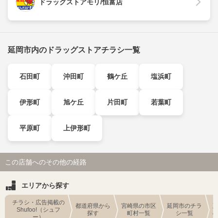
ドラッグストアモリ/恒富店
延岡市内のドラッグストアチラシ一覧
石田町
沖田町
鶴ケ丘
塩浜町
伊形町
旭ケ丘
片田町
若葉町
平原町
上伊形町
この店舗へのその他の経路
エリアから探す
チラシ・広告掲載の
都道府県から
宮崎県の市区
延岡市のチラ
Shufoo!（シュフ
探す
町村一覧
シ一覧
ー）