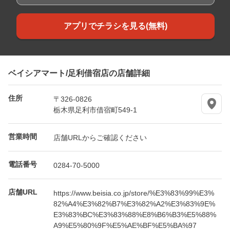
アプリでチラシを見る(無料)
ベイシアマート/足利借宿店の店舗詳細
住所
〒326-0826
栃木県足利市借宿町549-1
営業時間
店舗URLからご確認ください
電話番号
0284-70-5000
店舗URL
https://www.beisia.co.jp/store/%E3%83%99%E3%
82%A4%E3%82%B7%E3%82%A2%E3%83%9E%
E3%83%BC%E3%83%88%E8%B6%B3%E5%88%
A9%E5%80%9F%E5%AE%BF%E5%BA%97