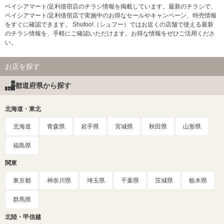
ベイシアマート/足利借宿店のチラシ情報を掲載しています。最新のチラシで、
ベイシアマート/足利借宿店で実施中のお得なセールやキャンペーン、特売情報
をすぐに確認できます。 Shufoo!（シュフー）ではお近くの店舗で使える最新
のチラシ情報を、手軽にご確認いただけます。お得な情報をぜひご活用くださ
い。
お店を探す
都道府県から探す
北海道・東北
北海道
青森県
岩手県
宮城県
秋田県
山形県
福島県
関東
東京都
神奈川県
埼玉県
千葉県
茨城県
栃木県
群馬県
北陸・甲信越