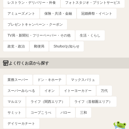
レストラン・デリバリー・外食
フォトスタジオ・プリントサービス
アミューズメント
保険・共済・金融
冠婚葬祭・イベント
プレゼントキャンペーン・クーポン
TV局・新聞社・フリーペーパー・その他
生活・くらし
政党・政治
郵便局
Shufoo!お知らせ
よく行くお店から探す
業務スーパー
ドン・キホーテ
マックスバリュ
スーパーみらべる
イオン
イトーヨーカドー
万代
マルエツ
ライフ（関西エリア）
ライフ（首都圏エリア）
サミット
コープこうべ
バロー
三和
デイリーカナート