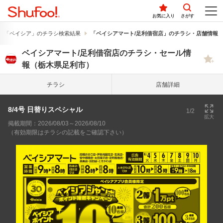
お気に入り
さがす
「ベイシア」のチラシ検索結果
「ベイシアマート/足利借宿店」のチラシ・店舗情報
ベイシアマート/足利借宿店のチラシ・セール情
報（栃木県足利市）
チラシ
店舗詳細
8/4号 日替りスペシャル
1/2
拡大
掲載期間：2026/08/03～2026/08/10
（有効期限はチラシの記載をご確認下さい）