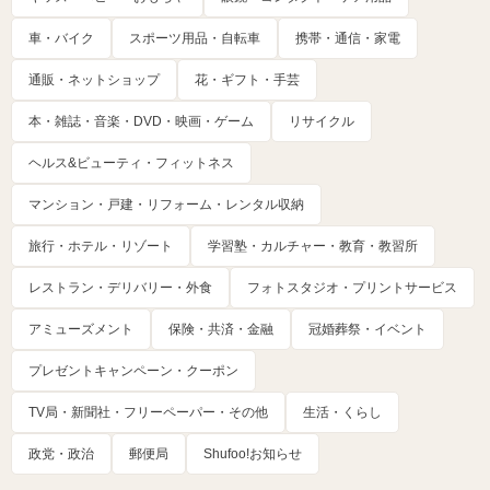
車・バイク
スポーツ用品・自転車
携帯・通信・家電
通販・ネットショップ
花・ギフト・手芸
本・雑誌・音楽・DVD・映画・ゲーム
リサイクル
ヘルス&ビューティ・フィットネス
マンション・戸建・リフォーム・レンタル収納
旅行・ホテル・リゾート
学習塾・カルチャー・教育・教習所
レストラン・デリバリー・外食
フォトスタジオ・プリントサービス
アミューズメント
保険・共済・金融
冠婚葬祭・イベント
プレゼントキャンペーン・クーポン
TV局・新聞社・フリーペーパー・その他
生活・くらし
政党・政治
郵便局
Shufoo!お知らせ