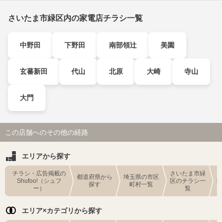
さいたま市緑区内の家電店チラシ一覧
中野田
下野田
南部領辻
美園
玄蕃新田
代山
北原
大崎
寺山
大門
この店舗へのその他の経路
エリアから探す
チラシ・広告掲載の
さいたま市緑
都道府県から
埼玉県の市区
Shufoo!（シュフ
区のチラシ一
探す
町村一覧
ー）
覧
エリア×カテゴリから探す