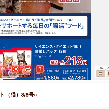
表示サ
（猫）8/8号○