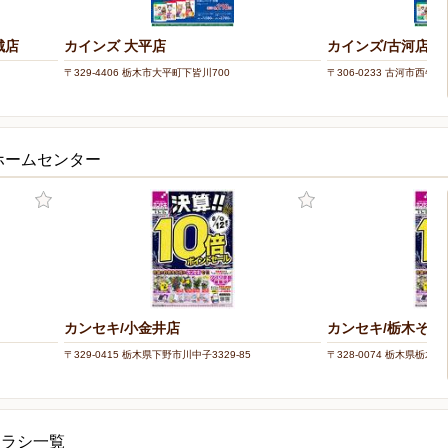
城店
カインズ 大平店
カインズ/古河店
〒329-4406 栃木市大平町下皆川700
〒306-0233 古河市西牛谷
ホームセンター
カンセキ/小金井店
カンセキ/栃木その
〒329-0415 栃木県下野市川中子3329-85
〒328-0074 栃木県栃木市
チラシ一覧