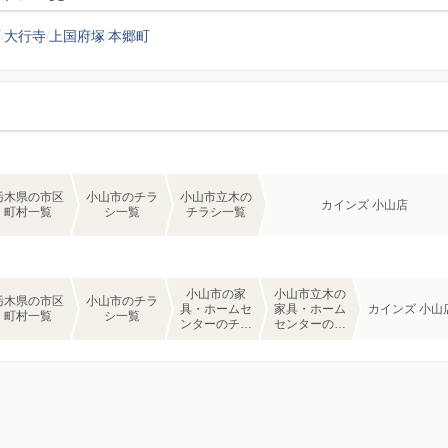
町
大行寺
上国府塚
本郷町
栃木県の市区
小山市のチラ
小山市立木の
カインズ 小山店
町村一覧
シ一覧
チラシ一覧
小山市の家
小山市立木の
栃木県の市区
小山市のチラ
具・ホームセ
家具・ホーム
カインズ 小山
町村一覧
シ一覧
ンターのチラ
センターのチ
シ一覧
ラシ一覧