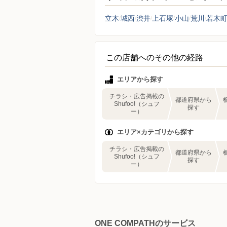
立木
城西
渋井
上石塚
小山
荒川
若木
この店舗へのその他の経路
エリアから探す
チラシ・広告掲載の
都道府県から
Shufoo!（シュフ
探す
ー）
エリア×カテゴリから探す
チラシ・広告掲載の
都道府県から
Shufoo!（シュフ
探す
ー）
ONE COMPATHのサービス