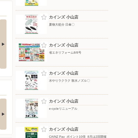
カインズ 小山店
夏物大処分 日傘〇
カインズ 小山店
省エネリフォーム8/8号
ップテント
水やりラクラク 散水ノズル〇
夏物大処分 移動式クーラー〇
カインズ 小山店
水やりラクラク 散水ノズル〇
の酒類合同キャンペ
カインズ 小山店
ン
e-cycleリニューアル
の酒類合同キャンペーン
催中！ 抽選で最大…
カインズ 小山店
CAINZ Pay_ポイント10倍_8月は2回開催