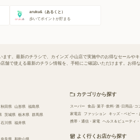
aruku&（あるくと）
歩いてポイントが貯まる
います。最新のチラシで、カインズ 小山店で実施中のお得なセールや
お近くの店舗で使える最新のチラシ情報を、手軽にご確認いただけます。お
カテゴリから探す
スーパー
食品･菓子･飲料･酒･日用品･コ
秋田県
山形県
福島県
家電店
ファッション
キッズ・ベビー・
県
茨城県
栃木県
群馬県
携帯・通信・家電
ヘルス＆ビューティ・
石川県
福井県
よく行くお店から探す
奈良県
和歌山県