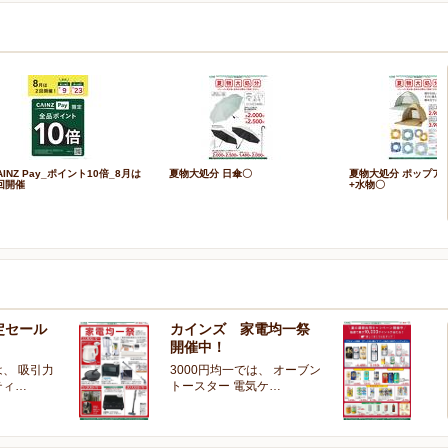
AINZ Pay_ポイント10倍_8月は
夏物大処分 日傘〇
夏物大処分 ポップア
回開催
+水物〇
定セール
カインズ 家電均一祭
夏
開催中！
ー
、 吸引力
3000円均一では、 オーブン
夏
ティ…
トースター 電気ケ…
開