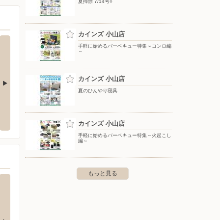
夏掃除 7/14号○
カインズ 小山店
手軽に始めるバーベキュー特集～コンロ編
～
カインズ 小山店
夏のひんやり寝具
ニング/イオンモール小
ケーズデンキ/ハーヴェストウォーク小山
ウエル
〒323-0014 栃木県小山市大字喜沢1457
〒329-
カインズ 小山店
中久喜1467-1
手軽に始めるバーベキュー特集～火起こし
編～
もっと見る