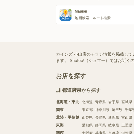
Mapion
地図検索、ルート検索
カインズ 小山店のチラシ情報を掲載して
ます。 Shufoo!（シュフー）では
お店を探す
都道府県から探す
北海道・東北
北海道
青森県
岩手県
宮城県
関東
東京都
神奈川県
埼玉県
千葉
北陸・甲信越
山梨県
長野県
新潟県
富山県
東海
愛知県
静岡県
岐阜県
三重県
関西
大阪府
兵庫県
京都府
滋賀県