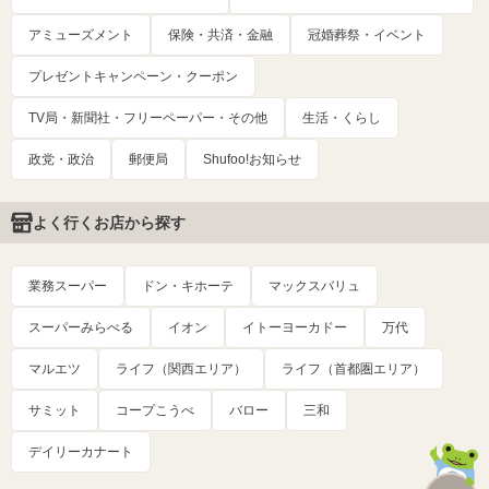
アミューズメント
保険・共済・金融
冠婚葬祭・イベント
プレゼントキャンペーン・クーポン
TV局・新聞社・フリーペーパー・その他
生活・くらし
政党・政治
郵便局
Shufoo!お知らせ
よく行くお店から探す
業務スーパー
ドン・キホーテ
マックスバリュ
スーパーみらべる
イオン
イトーヨーカドー
万代
マルエツ
ライフ（関西エリア）
ライフ（首都圏エリア）
サミット
コープこうべ
バロー
三和
デイリーカナート