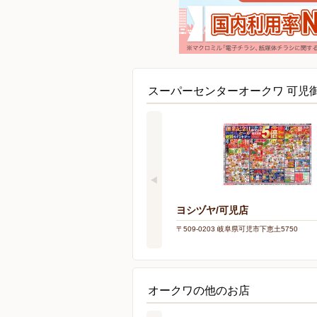
スーパーセンターオークワ 可児
ヨシヅヤ/可児店
〒509-0203 岐阜県可児市下恵土5750
オークワの他のお店