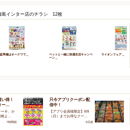
御嵩インター店のチラシ 12枚
盆準備はオークワで＿
ペットと一緒に快適生活キャンペ
ライオンフェア＿
ーン＿
買い得！
只今アプリクーポン配
冷
ター…
信中！
い
テーキ、か
【アプリ会員様限定】8/9
た
価格よ…
（日）までお得なクー…
オ
7時間前
5日前