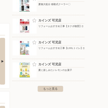
夏物大処分 移動式クーラー〇
カインズ 可児店
リフォームおすすめ工事【タクボ物置】□
カインズ 可児店
リフォームおすすめ工事【LIXILトイレ】□
カインズ 可児店
夏に楽しみたいレモンのお菓子
渡店
洋服の青山/可児
nos
分に配
今渡840-2
〒509-0203 岐阜県可児市下恵土5673番地
〒000-00
もっと見る