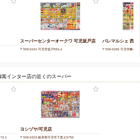
スーパーセンターオークワ 可児坂戸店
パレマルシェ 西可
〒509-0241 可児市坂戸654-1
〒509-0266 可児市帷子新
御嵩インター店の近くのスーパー
ヨシヅヤ/可児店
2-1
〒509-0203 岐阜県可児市下恵土5750