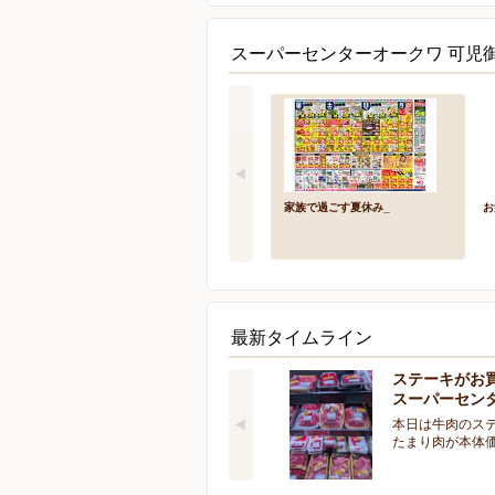
スーパーセンターオークワ 可児
家族で過ごす夏休み_
お
最新タイムライン
ステーキがお
スーパーセン
本日は牛肉のス
たまり肉が本体