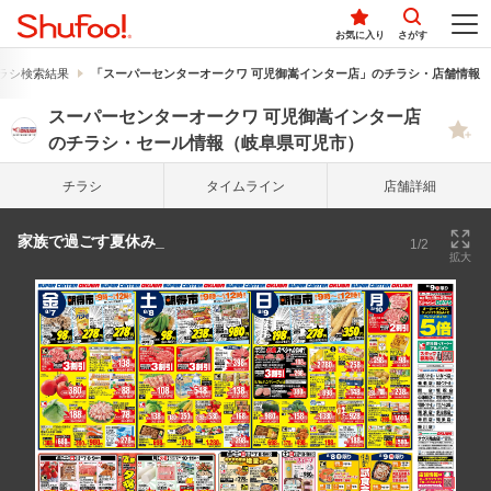
お気に入り
さがす
ラシ検索結果
「スーパーセンターオークワ 可児御嵩インター店」のチラシ・店舗情報
スーパーセンターオークワ 可児御嵩インター店
のチラシ・セール情報（岐阜県可児市）
チラシ
タイム
ライン
店舗詳細
家族で過ごす夏休み_
1/2
拡大