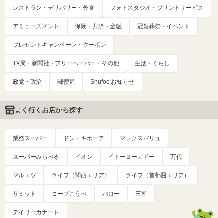
レストラン・デリバリー・外食
フォトスタジオ・プリントサービス
アミューズメント
保険・共済・金融
冠婚葬祭・イベント
プレゼントキャンペーン・クーポン
TV局・新聞社・フリーペーパー・その他
生活・くらし
政党・政治
郵便局
Shufoo!お知らせ
よく行くお店から探す
業務スーパー
ドン・キホーテ
マックスバリュ
スーパーみらべる
イオン
イトーヨーカドー
万代
マルエツ
ライフ（関西エリア）
ライフ（首都圏エリア）
サミット
コープこうべ
バロー
三和
デイリーカナート