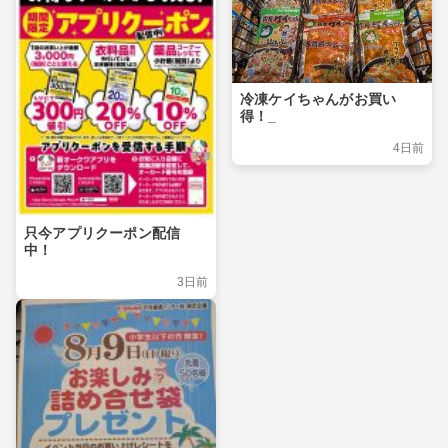
冷凍ケイちゃんがお買い
得！_
4日前
只今アプリクーポン配信
中！
3日前