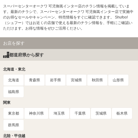
スーパーセンターオークワ 可児御嵩インター店のチラシ情報を掲載していま
す。最新のチラシで、スーパーセンターオークワ 可児御嵩インター店で実施中
のお得なセールやキャンペーン、特売情報をすぐに確認できます。 Shufoo!
（シュフー）ではお近くの店舗で使える最新のチラシ情報を、手軽にご確認い
ただけます。お得な情報をぜひご活用ください。
お店を探す
都道府県から探す
北海道・東北
北海道
青森県
岩手県
宮城県
秋田県
山形県
福島県
関東
東京都
神奈川県
埼玉県
千葉県
茨城県
栃木県
群馬県
北陸・甲信越