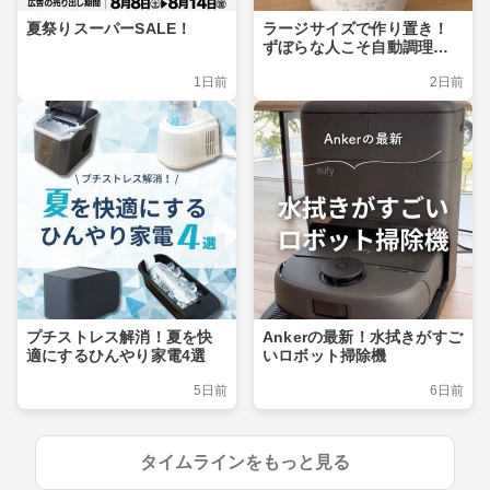
夏祭りスーパーSALE！
ラージサイズで作り置き！
ずぼらな人こそ自動調理ポ
ット
1日前
2日前
プチストレス解消！夏を快
Ankerの最新！水拭きがすご
適にするひんやり家電4選
いロボット掃除機
5日前
6日前
タイムラインをもっと見る