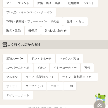
アミューズメント
保険・共済・金融
冠婚葬祭・イベント
プレゼントキャンペーン・クーポン
TV局・新聞社・フリーペーパー・その他
生活・くらし
政党・政治
郵便局
Shufoo!お知らせ
よく行くお店から探す
業務スーパー
ドン・キホーテ
マックスバリュ
スーパーみらべる
イオン
イトーヨーカドー
万代
マルエツ
ライフ（関西エリア）
ライフ（首都圏エリア）
サミット
コープこうべ
バロー
三和
デイリーカナート