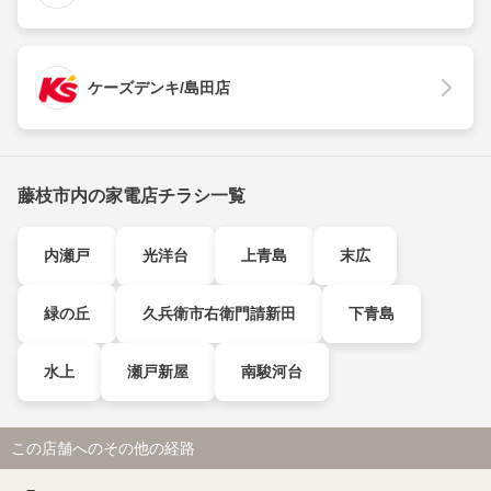
ケーズデンキ/島田店
藤枝市内の家電店チラシ一覧
内瀬戸
光洋台
上青島
末広
緑の丘
久兵衛市右衛門請新田
下青島
水上
瀬戸新屋
南駿河台
この店舗へのその他の経路