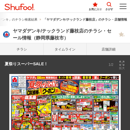
お気に入り
さがす
デンキ」のチラシ検索結果
「ヤマダデンキ/テックランド藤枝店」のチラシ・店舗情報
ヤマダデンキ/テックランド藤枝店のチラシ・セ
ール情報（静岡県藤枝市）
チラシ
タイム
ライン
店舗詳細
夏祭りスーパーSALE！
1/2
拡大