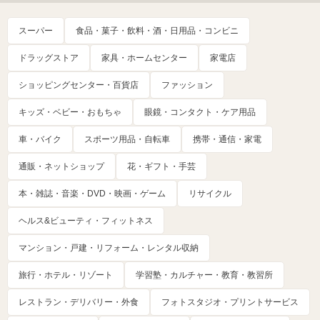
スーパー
食品・菓子・飲料・酒・日用品・コンビニ
ドラッグストア
家具・ホームセンター
家電店
ショッピングセンター・百貨店
ファッション
キッズ・ベビー・おもちゃ
眼鏡・コンタクト・ケア用品
車・バイク
スポーツ用品・自転車
携帯・通信・家電
通販・ネットショップ
花・ギフト・手芸
本・雑誌・音楽・DVD・映画・ゲーム
リサイクル
ヘルス&ビューティ・フィットネス
マンション・戸建・リフォーム・レンタル収納
旅行・ホテル・リゾート
学習塾・カルチャー・教育・教習所
レストラン・デリバリー・外食
フォトスタジオ・プリントサービス