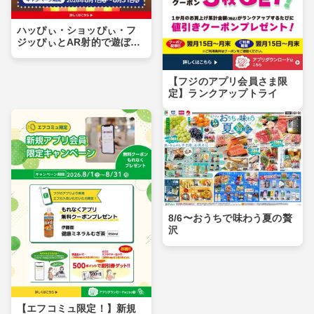
ハッぴぃ・ショッぴぃ・フ
ジッぴぃとAR射的で遊ぼ
う！！
【フジのアプリ会員さま限
定】ランクアップトライ
8/6〜おうちで味わう夏の贅
沢
【エフコミュ限定！】新規