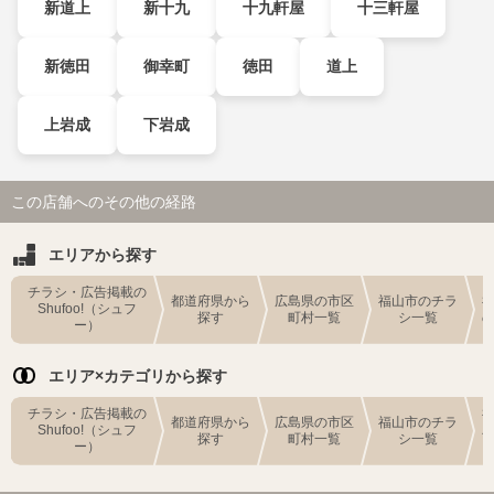
新道上
新十九
十九軒屋
十三軒屋
新徳田
御幸町
徳田
道上
上岩成
下岩成
この店舗へのその他の経路
エリアから探す
チラシ・広告掲載の
都道府県から
広島県の市区
福山市のチラ
Shufoo!（シュフ
探す
町村一覧
シ一覧
ー）
エリア×カテゴリから探す
チラシ・広告掲載の
都道府県から
広島県の市区
福山市のチラ
Shufoo!（シュフ
探す
町村一覧
シ一覧
ー）