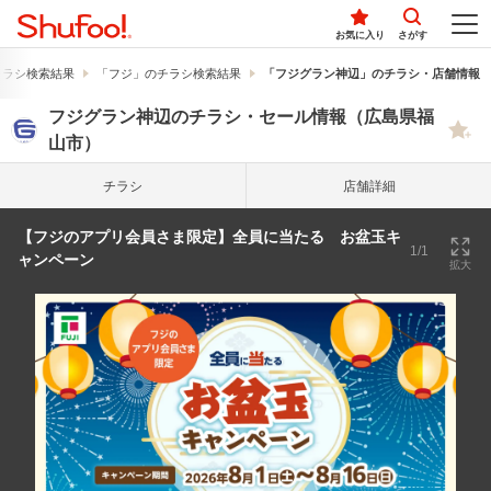
お気に入り
さがす
チラシ検索結果
「フジ」のチラシ検索結果
「フジグラン神辺」のチラシ・店舗情報
フジグラン神辺のチラシ・セール情報（広島県福
山市）
チラシ
店舗詳細
【フジのアプリ会員さま限定】全員に当たる お盆玉キ
1/1
ャンペーン
拡大