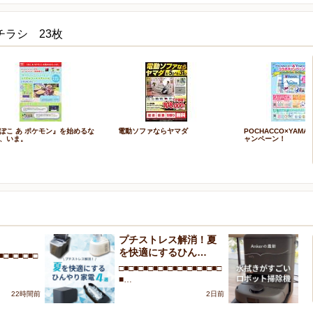
チラシ 23枚
ぽこ あ ポケモン』を始めるな
電動ソファならヤマダ
POCHACCO×YAMA
、いま。
ャンペーン！
！
プチストレス解消！夏
A
を快適にするひん…
が
■□■□■□■□
□■□■□■□■□■□■□■□■□■□■□
□■
■…
■
22時間前
2日前