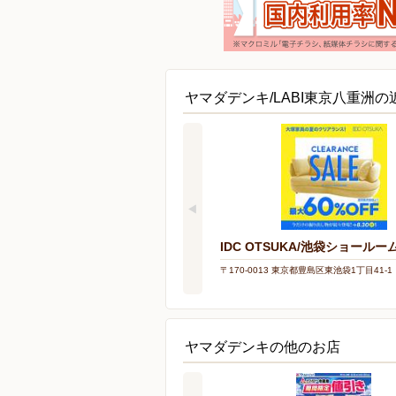
ヤマダデンキ/LABI東京八重洲
IDC OTSUKA/池袋ショールー
〒170-0013 東京都豊島区東池袋1丁目41-1
ヤマダデンキの他のお店