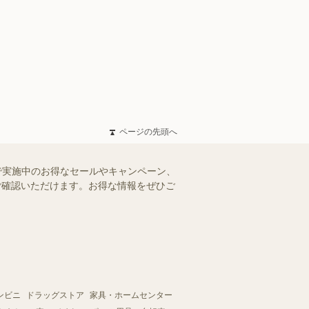
ページの先頭へ
洲で実施中のお得なセールやキャンペーン、
にご確認いただけます。お得な情報をぜひご
ンビニ
ドラッグストア
家具・ホームセンター