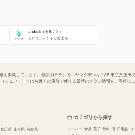
aruku&（あるくと）
歩いてポイントが貯まる
情報を掲載しています。最新のチラシで、ヤマダデンキ/LABI東京八重
foo!（シュフー）ではお近くの店舗で使える最新のチラシ情報を、手軽
カテゴリから探す
スーパー
食品･菓子･飲料･酒･日用品･コ
秋田県
山形県
福島県