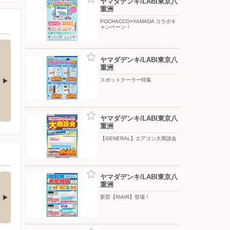
ヤマダデンキ/LABI東京八
重洲
POCHACCO×YAMADA コラボキ
ャンペーン！
ヤマダデンキ/LABI東京八
重洲
スポットクーラー特集
DA コラボキ
東京都限定 当社指定のエアコン
【エアコン・冷蔵庫・洗濯機】衝
がグッとお安く！
撃特価祭
ヤマダデンキ/LABI東京八
重洲
【GENERAL】エアコン大商談会
nkerの最新！水拭き
【エアコン・冷蔵庫・
ヤマダデンキ/LABI東京八
重洲
すごいロボット…
洗濯機】衝撃特価…
□■□■□■□■□■□■□■□■□■□
□■□■□■□■□■□■□■□■□■□■□
新型【RIAIR】登場！
…
■…
3日前
5日前