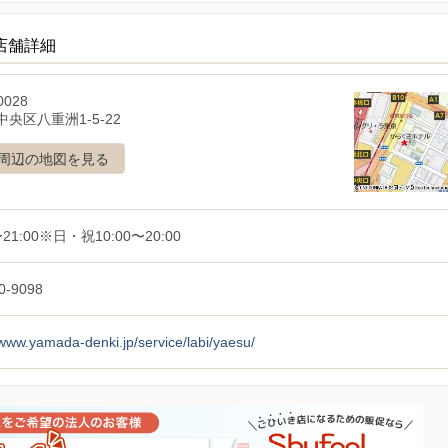
店舗詳細
0028
央区八重洲1-5-22
周辺の地図を見る
〜21:00※日・祝10:00〜20:00
0-9098
/www.yamada-denki.jp/service/labi/yaesu/