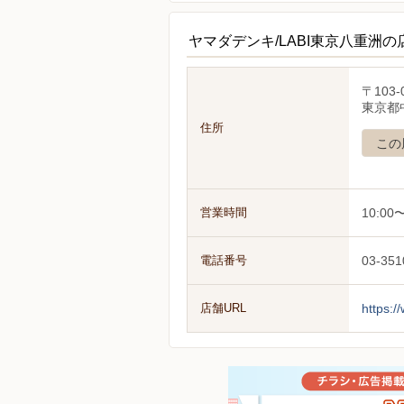
ヤマダデンキ/LABI東京八重洲の
〒103-
東京都中
住所
この
営業時間
10:00
電話番号
03-351
店舗URL
https:/