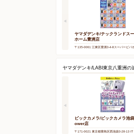
ヤマダデンキ/テックランドス
ホーム豊洲店
〒135-0061 江東区豊洲3-4-8スーパービ
内
ヤマダデンキ/LABI東京八重洲
ビックカメラ/ビックカメラ池袋西
ower店
〒171-0021 東京都豊島区西池袋3-28-13 IT t