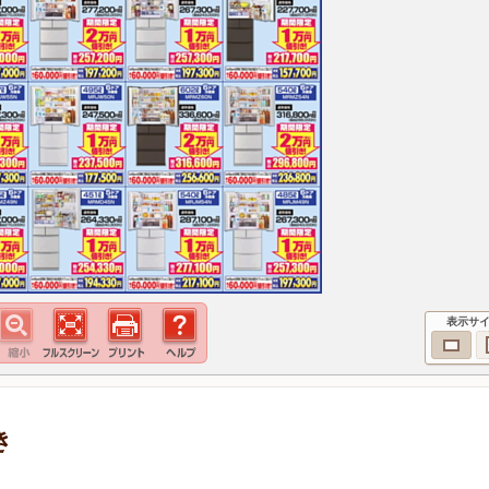
表示サ
き