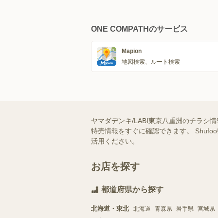
ONE COMPATHのサービス
Mapion
地図検索、ルート検索
ヤマダデンキ/LABI東京八重洲のチラシ
特売情報をすぐに確認できます。 Shu
活用ください。
お店を探す
都道府県から探す
北海道・東北
北海道
青森県
岩手県
宮城県