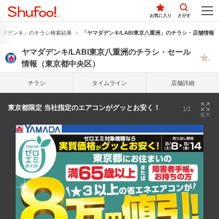
お気に入り
さがす
マダデンキ」のチラシ検索結果
「ヤマダデンキ/LABI東京八重洲」のチラシ・店舗情報
ヤマダデンキ/LABI東京八重洲のチラシ・セール
情報（東京都中央区）
チラシ
タイム
ライン
店舗詳細
東京都限定 当社指定のエアコンがグッとお安く！
1/1
拡大