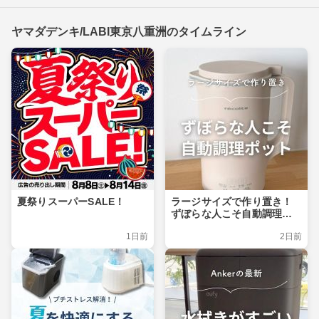
ヤマダデンキ/LABI東京八重洲のタイムライン
夏祭りスーパーSALE！
ラージサイズで作り置き！
ずぼらな人こそ自動調理ポ
ット
1日前
2日前