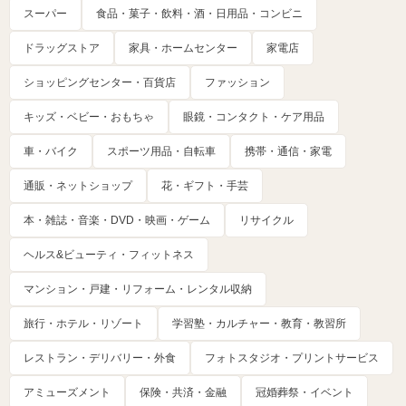
スーパー
食品・菓子・飲料・酒・日用品・コンビニ
ドラッグストア
家具・ホームセンター
家電店
ショッピングセンター・百貨店
ファッション
キッズ・ベビー・おもちゃ
眼鏡・コンタクト・ケア用品
車・バイク
スポーツ用品・自転車
携帯・通信・家電
通販・ネットショップ
花・ギフト・手芸
本・雑誌・音楽・DVD・映画・ゲーム
リサイクル
ヘルス&ビューティ・フィットネス
マンション・戸建・リフォーム・レンタル収納
旅行・ホテル・リゾート
学習塾・カルチャー・教育・教習所
レストラン・デリバリー・外食
フォトスタジオ・プリントサービス
アミューズメント
保険・共済・金融
冠婚葬祭・イベント