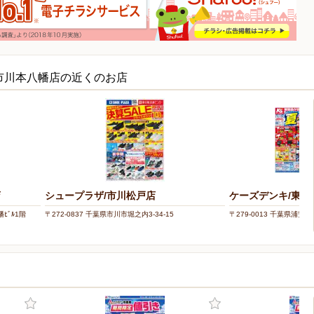
w市川本八幡店の近くのお店
店
シュープラザ/市川松戸店
ケーズデンキ/東京
幡ﾋﾞﾙ1階
〒272-0837 千葉県市川市堀之内3-34-15
〒279-0013 千葉県浦安市