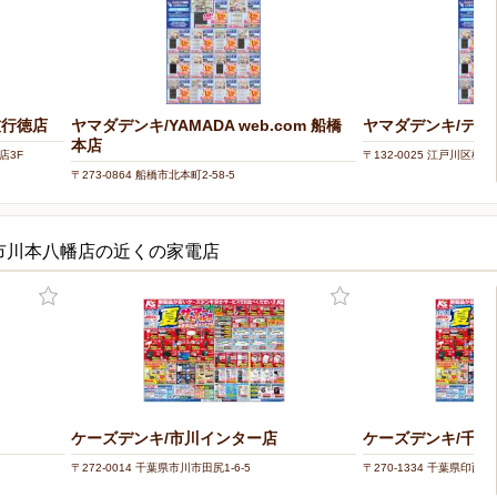
友行徳店
ヤマダデンキ/YAMADA web.com 船橋
ヤマダデンキ/テッ
本店
店3F
〒132-0025 江戸川区松江2
〒273-0864 船橋市北本町2-58-5
w市川本八幡店の近くの家電店
ケーズデンキ/市川インター店
ケーズデンキ/千葉
〒272-0014 千葉県市川市田尻1-6-5
〒270-1334 千葉県印西市