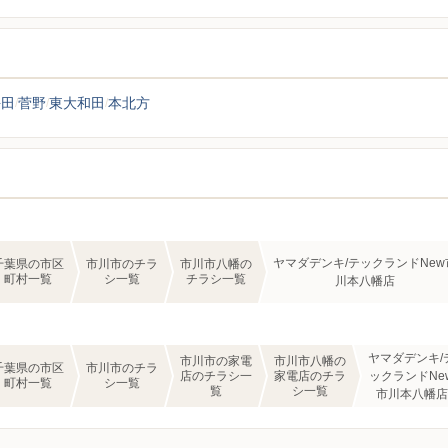
平田
菅野
東大和田
本北方
ヤマダデンキ/テックランドNew
千葉県の市区
市川市のチラ
市川市八幡の
町村一覧
シ一覧
チラシ一覧
川本八幡店
ヤマダデンキ/
市川市の家電
市川市八幡の
千葉県の市区
市川市のチラ
店のチラシ一
家電店のチラ
ックランドNe
町村一覧
シ一覧
覧
シ一覧
市川本八幡店