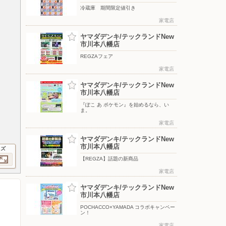
冷蔵庫 期間限定値引き
家電店
ヤマダデンキ/テックランドNew
市川本八幡店
REGZAフェア
家電店
ヤマダデンキ/テックランドNew
市川本八幡店
『ぽこ あ ポケモン』を始めるなら、い
ま。
家電店
ヤマダデンキ/テックランドNew
市川本八幡店
イズ
【REGZA】話題の新商品
家電店
ヤマダデンキ/テックランドNew
市川本八幡店
POCHACCO×YAMADA コラボキャンペー
ン！
家電店