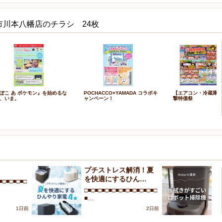
市川本八幡店のチラシ 24枚
ぽこ あ ポケモン』を始めるな
POCHACCO×YAMADA コラボキ
【エアコン・冷蔵庫
、いま。
ャンペーン！
撃特価祭
！
プチストレス解消！夏
A
を快適にするひん…
が
■□■□■□■□
□■□■□■□■□■□■□■□■□■□■□
□■
■…
■
1日前
2日前