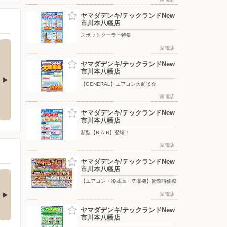
ヤマダデンキ/テックランドNew
市川本八幡店
スポットクーラー特集
家電店
ヤマダデンキ/テックランドNew
市川本八幡店
【GENERAL】エアコン大商談会
・洗濯機】衝
8月 月間特選品
タカラトミー わくわくフェア
家電店
ヤマダデンキ/テックランドNew
市川本八幡店
新型【RIAIR】登場！
家電店
ヤマダデンキ/テックランドNew
市川本八幡店
nkerの最新！水拭き
【エアコン・冷蔵庫・
【エアコン・冷蔵庫・洗濯機】衝撃特価祭
すごいロボット…
洗濯機】衝撃特価…
□■□■□■□■□■□■□■□■□■□
□■□■□■□■□■□■□■□■□■□■□
家電店
…
■…
ヤマダデンキ/テックランドNew
3日前
5日前
市川本八幡店