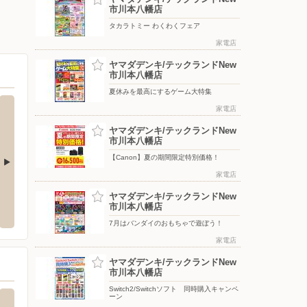
市川本八幡店
タカラトミー わくわくフェア
家電店
ヤマダデンキ/テックランドNew
市川本八幡店
夏休みを最高にするゲーム大特集
家電店
ヤマダデンキ/テックランドNew
市川本八幡店
【Canon】夏の期間限定特別価格！
家電店
ベイサイド新浦安
マルエツ/東中山店
nos
ヤマダデンキ/テックランドNew
分に配
市川本八幡店
日の出4-1-8
〒273-0036 千葉県船橋市東中山1-24-11
〒000-00
7月はバンダイのおもちゃで遊ぼう！
家電店
ヤマダデンキ/テックランドNew
市川本八幡店
Switch2/Switchソフト 同時購入キャンペ
ーン