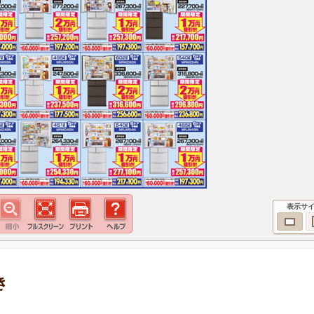
表示サ
き