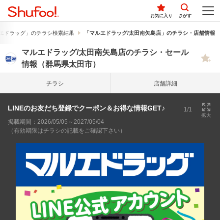
お気に入り
さがす
エドラッグ」のチラシ検索結果
「マルエドラッグ/太田南矢島店」のチラシ・店舗情報
マルエドラッグ/太田南矢島店のチラシ・セール
情報（群馬県太田市）
チラシ
店舗詳細
LINEのお友だち登録でクーポン＆お得な情報GET♪
1/1
拡大
掲載期間：2026/05/05～2027/05/04
（有効期限はチラシの記載をご確認下さい）