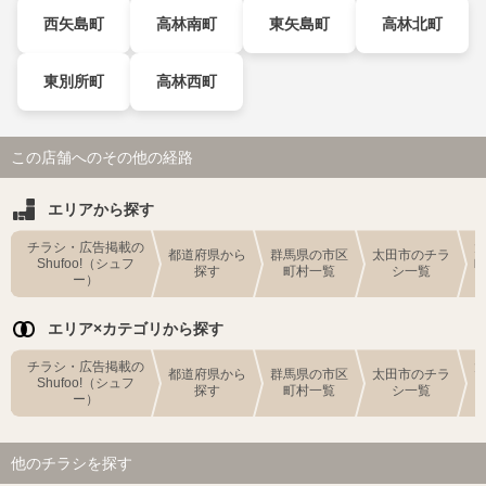
西矢島町
高林南町
東矢島町
高林北町
東別所町
高林西町
この店舗へのその他の経路
エリアから探す
チラシ・広告掲載の
都道府県から
群馬県の市区
太田市のチラ
Shufoo!（シュフ
探す
町村一覧
シ一覧
ー）
エリア×カテゴリから探す
チラシ・広告掲載の
都道府県から
群馬県の市区
太田市のチラ
Shufoo!（シュフ
探す
町村一覧
シ一覧
ー）
他のチラシを探す