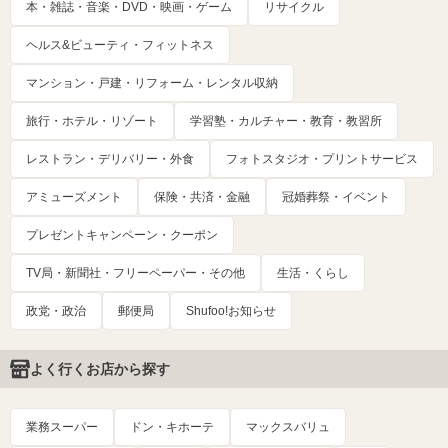
本・雑誌・音楽・DVD・映画・ゲーム
リサイクル
ヘルス&ビューティ・フィットネス
マンション・戸建・リフォーム・レンタル収納
旅行・ホテル・リゾート
学習塾・カルチャー・教育・教習所
レストラン・デリバリー・外食
フォトスタジオ・プリントサービス
アミューズメント
保険・共済・金融
冠婚葬祭・イベント
プレゼントキャンペーン・クーポン
TV局・新聞社・フリーペーパー・その他
生活・くらし
政党・政治
郵便局
Shufoo!お知らせ
よく行くお店から探す
業務スーパー
ドン・キホーテ
マックスバリュ