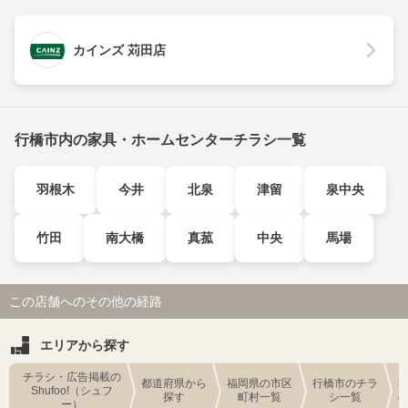
カインズ 苅田店
行橋市内の家具・ホームセンターチラシ一覧
羽根木
今井
北泉
津留
泉中央
竹田
南大橋
真菰
中央
馬場
この店舗へのその他の経路
エリアから探す
チラシ・広告掲載の
都道府県から
福岡県の市区
行橋市のチラ
Shufoo!（シュフ
探す
町村一覧
シ一覧
ー）