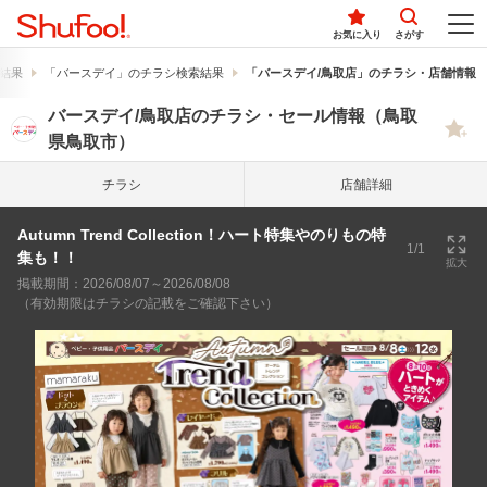
お気に入り
さがす
結果
「バースデイ」のチラシ検索結果
「バースデイ/鳥取店」のチラシ・店舗情報
バースデイ/鳥取店のチラシ・セール情報（鳥取
県鳥取市）
チラシ
店舗詳細
Autumn Trend Collection！ハート特集やのりもの特
1/1
集も！！
拡大
掲載期間：2026/08/07～2026/08/08
（有効期限はチラシの記載をご確認下さい）