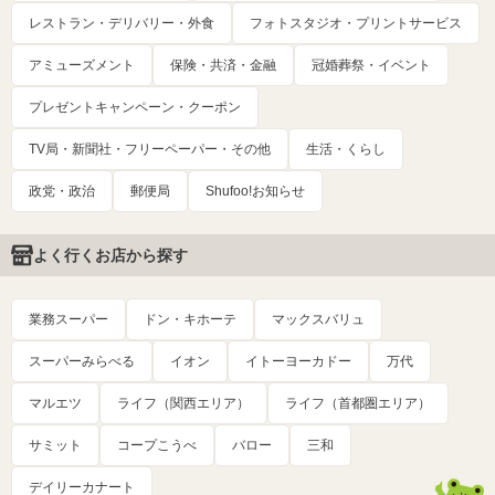
レストラン・デリバリー・外食
フォトスタジオ・プリントサービス
アミューズメント
保険・共済・金融
冠婚葬祭・イベント
プレゼントキャンペーン・クーポン
TV局・新聞社・フリーペーパー・その他
生活・くらし
政党・政治
郵便局
Shufoo!お知らせ
よく行くお店から探す
業務スーパー
ドン・キホーテ
マックスバリュ
スーパーみらべる
イオン
イトーヨーカドー
万代
マルエツ
ライフ（関西エリア）
ライフ（首都圏エリア）
サミット
コープこうべ
バロー
三和
デイリーカナート