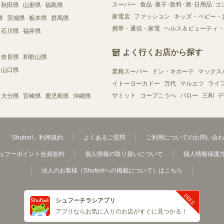
スーパー
食品･菓子･飲料･酒･日用品･コ
秋田県
山形県
福島県
家電店
ファッション
キッズ・ベビー・
県
茨城県
栃木県
群馬県
携帯・通信・家電
ヘルス＆ビューティ・
石川県
福井県
よく行くお店から探す
奈良県
和歌山県
山口県
業務スーパー
ドン・キホーテ
マックス
イトーヨーカドー
万代
マルエツ
ライ
サミット
コープこうべ
バロー
三和
デ
大分県
宮崎県
鹿児島県
沖縄県
「Shufoo!」利用規約
よくあるご質問
ご利用についてのお問い合わ
ュフーポイント会員規約
個人情報の取り扱いについて
個人情報保護
法人のお客様（Shufoo!への掲載について）はこちら
シュフーチラシアプリ
アプリならお気に入りのお店がすぐに見つかる！