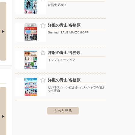
就活生 応援！
洋服の青山/各務原
Summer SALE MAX50%OFF
モール扶桑店
エディオン/羽島インター店
エディ
洋服の青山/各務原
郡扶桑町大字南山名高塚5-1 イオ
〒501-6311 岐阜県羽島市上中町長間字沼2611-1
〒500-
インフォメーション
洋服の青山/各務原
ビジネスシーンにふさわしいシャツを選ぶ
なら青山
もっと見る
バースデイ/小牧店
バース