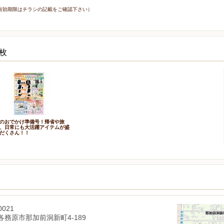
7日（有効期限はチラシの記載をご確認下さい）
枚
のおでかけ準備号！帰省や旅
、日常にも大活躍アイテムが盛
だくさん！！
0021
各務原市那加前洞新町4-189