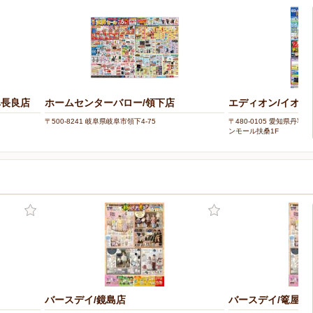
阜長良店
ホームセンターバロー/領下店
エディオン/イオン
〒500-8241 岐阜県岐阜市領下4-75
〒480-0105 愛知県丹羽
ンモール扶桑1F
バースデイ/鏡島店
バースデイ/篭屋店