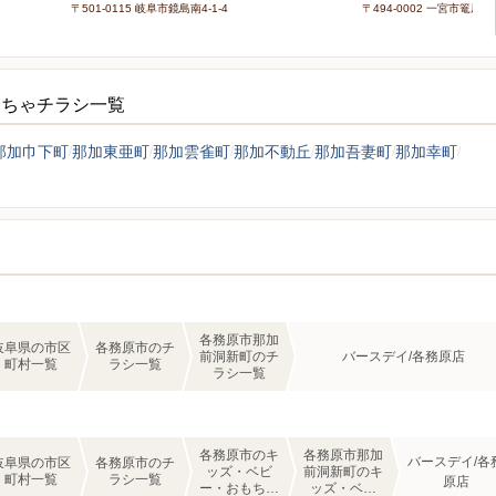
〒501-0115 岐阜市鏡島南4-1-4
〒494-0002 一宮市篭屋1-3
もちゃチラシ一覧
那加巾下町
那加東亜町
那加雲雀町
那加不動丘
那加吾妻町
那加幸町
各務原市那加
岐阜県の市区
各務原市のチ
前洞新町のチ
バースデイ/各務原店
町村一覧
ラシ一覧
ラシ一覧
各務原市のキ
各務原市那加
バースデイ/各
岐阜県の市区
各務原市のチ
ッズ・ベビ
前洞新町のキ
町村一覧
ラシ一覧
原店
ー・おもちゃ
ッズ・ベビ