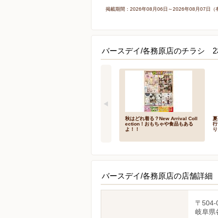
掲載期間：2026年08月06日～2026年08月0
バースデイ/各務原店のチラシ 2
秋はどれ着る？New Arrival Coll
夏
ection！おもちゃや食品もある
行
よ！！
り
バースデイ/各務原店の店舗詳細
〒504-
岐阜県