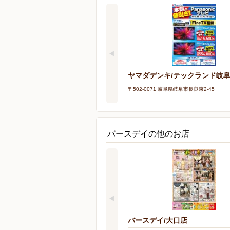
ヤマダデンキ/テックランド岐
〒502-0071 岐阜県岐阜市長良東2-45
バースデイの他のお店
バースデイ/大口店