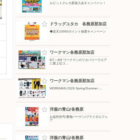
ルビットクレカ新規入会キャンペーン！
ドラッグユタカ 各務原那加店
◆楽天10000ポイント抽選キャンペーン
ワークマン各務原那加店
8/7～8/9 ワークマンのリカバリーウエア
に最上位コ…
ワークマン各務原那加店
WORKMAN 2026 Spring/Summer …
洋服の青山/各務原
お盆特別号/夏物バーゲン/ブライダルフェ
ア
洋服の青山/各務原