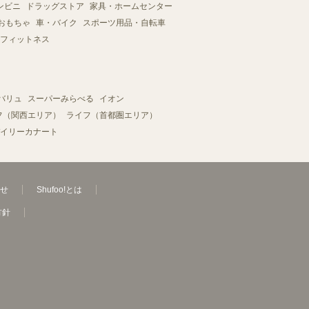
ンビニ
ドラッグストア
家具・ホームセンター
おもちゃ
車・バイク
スポーツ用品・自転車
フィットネス
バリュ
スーパーみらべる
イオン
フ（関西エリア）
ライフ（首都圏エリア）
イリーカナート
せ
Shufoo!とは
方針