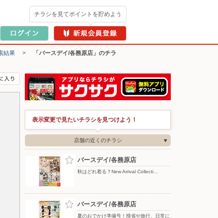
チラシを見てポイントを貯めよう
索結果
>
「バースデイ/各務原店」のチラ
表示変更で見たいチラシを見つけよう！
店舗の近くのチラシ
バースデイ/各務原店
秋はどれ着る？New Arrival Collecti…
バースデイ/各務原店
夏のおでかけ準備号！帰省や旅行、日常に