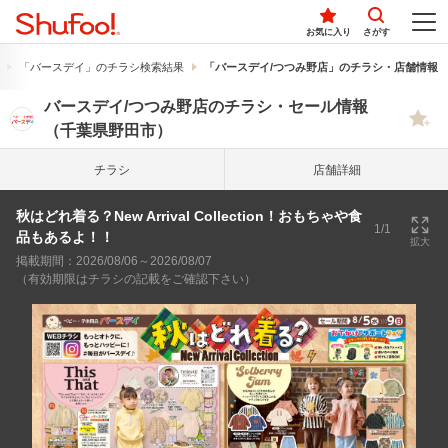
お気に入り
さがす
「バースデイ」のチラシ検索結果
「バースデイ/つつみ野店」のチラシ・店舗情報
バースデイ/つつみ野店のチラシ・セール情報
（千葉県野田市）
チラシ
店舗詳細
秋はどれ着る？New Arrival Collection！おもちゃや食
1/1
品もあるよ！！
拡大
掲載期間：2026/08/06～2026/08/07
（有効期限はチラシの記載をご確認下さい）