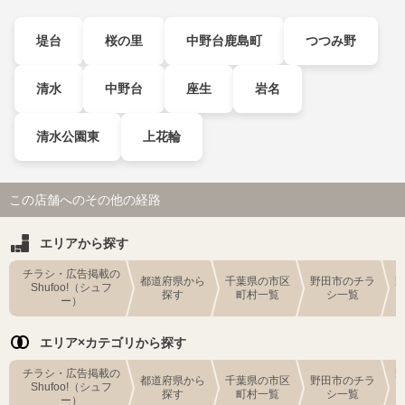
堤台
桜の里
中野台鹿島町
つつみ野
清水
中野台
座生
岩名
清水公園東
上花輪
この店舗へのその他の経路
エリアから探す
チラシ・広告掲載の
都道府県から
千葉県の市区
野田市のチラ
Shufoo!（シュフ
探す
町村一覧
シ一覧
ー）
エリア×カテゴリから探す
チラシ・広告掲載の
都道府県から
千葉県の市区
野田市のチラ
Shufoo!（シュフ
探す
町村一覧
シ一覧
ー）