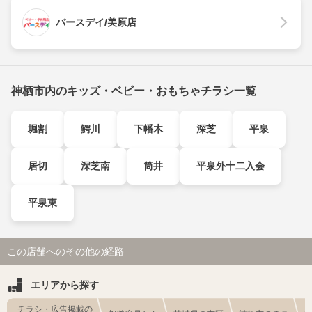
バースデイ/美原店
神栖市内のキッズ・ベビー・おもちゃチラシ一覧
堀割
鰐川
下幡木
深芝
平泉
居切
深芝南
筒井
平泉外十二入会
平泉東
この店舗へのその他の経路
エリアから探す
チラシ・広告掲載の