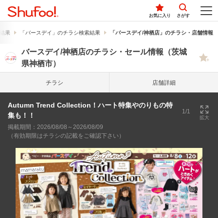
お気に入り
さがす
結果
「バースデイ」のチラシ検索結果
「バースデイ/神栖店」のチラシ・店舗情報
バースデイ/神栖店のチラシ・セール情報（茨城
県神栖市）
チラシ
店舗詳細
Autumn Trend Collection！ハート特集やのりもの特
1/1
集も！！
拡大
掲載期間：2026/08/08～2026/08/09
（有効期限はチラシの記載をご確認下さい）