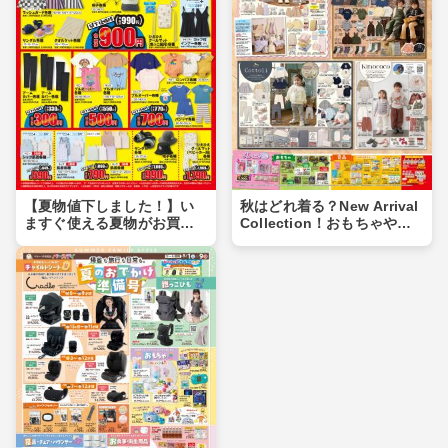
【夏物値下しました！】い
秋はどれ着る？New Arrival
ますぐ使える夏物がお買い
Collection！おもちゃや食
得価格に♪夏物まとめ買いの
品もあるよ！！
チャンス！