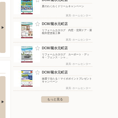
夏のわくわくドリームキャンペーン
家具･ホームセンター
DCM/菊水元町店
リフォームカタログ 内窓・玄関ドア・屋
根外壁塗装工事
原店
ケーズデンキ/厚別店
DCM
家具･ホームセンター
東区北49条東16-1-1
〒004-0005 北海道札幌市厚別区厚別東5条8-7-1
〒064-
DCM/菊水元町店
リフォームカタログ カーポート・デッ
キ・フェンス・シャ…
家具･ホームセンター
DCM/菊水元町店
抽選で当たる！マイボポイントプレゼント
キャンペーン
家具･ホームセンター
もっと見る
沢店
バースデイ/石狩店
バース