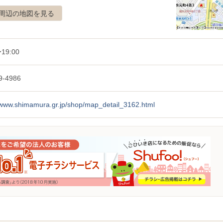
周辺の地図を見る
19:00
9-4986
//www.shimamura.gr.jp/shop/map_detail_3162.html