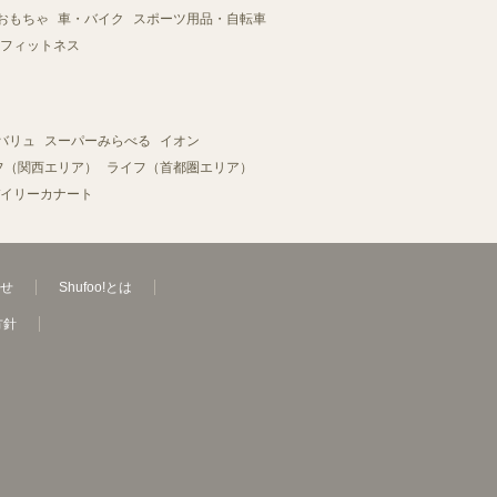
おもちゃ
車・バイク
スポーツ用品・自転車
フィットネス
バリュ
スーパーみらべる
イオン
フ（関西エリア）
ライフ（首都圏エリア）
イリーカナート
せ
Shufoo!とは
方針