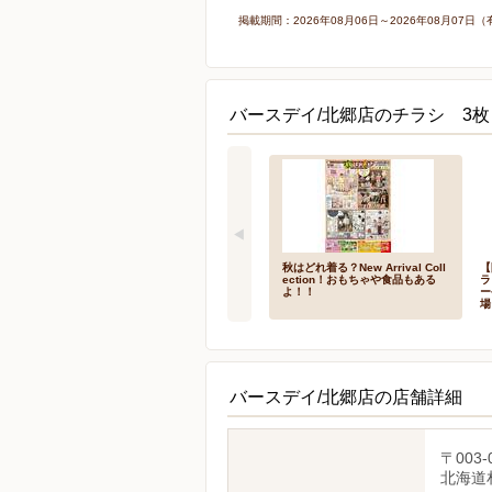
掲載期間：2026年08月06日～2026年08月0
バースデイ/北郷店のチラシ 3枚
秋はどれ着る？New Arrival Coll
【
ection！おもちゃや食品もある
ラ
よ！！
ー
場
バースデイ/北郷店の店舗詳細
〒003-
北海道