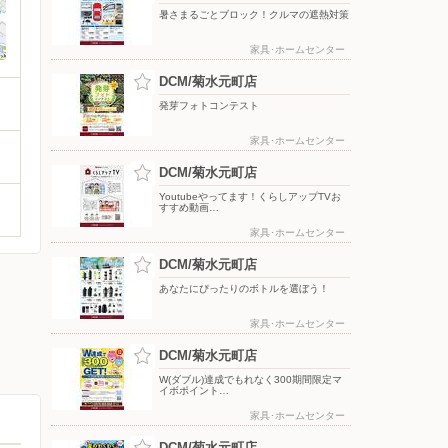
暑さまるごとブロック！クルマの遮熱対策
家具･ホームセンター
DCM/菊水元町店
発芽フォトコンテスト
家具･ホームセンター
DCM/菊水元町店
Youtubeやってます！くらしアップTVお
すすめ動画…
家具･ホームセンター
DCM/菊水元町店
あなたにぴったりのボトルを選ぼう！
家具･ホームセンター
DCM/菊水元町店
W(ダブル)達成でもれなく300期間限定マ
イボポイント…
家具･ホームセンター
DCM/菊水元町店