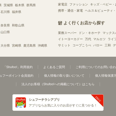
家電店
ファッション
キッズ・ベビー・
県
茨城県
栃木県
群馬県
携帯・通信・家電
ヘルス＆ビューティ・
石川県
福井県
よく行くお店から探す
奈良県
和歌山県
山口県
業務スーパー
ドン・キホーテ
マックス
イトーヨーカドー
万代
マルエツ
ライ
サミット
コープこうべ
バロー
三和
デ
大分県
宮崎県
鹿児島県
沖縄県
「Shufoo!」利用規約
よくあるご質問
ご利用についてのお問い合わ
ュフーポイント会員規約
個人情報の取り扱いについて
個人情報保護
法人のお客様（Shufoo!への掲載について）はこちら
シュフーチラシアプリ
アプリならお気に入りのお店がすぐに見つかる！