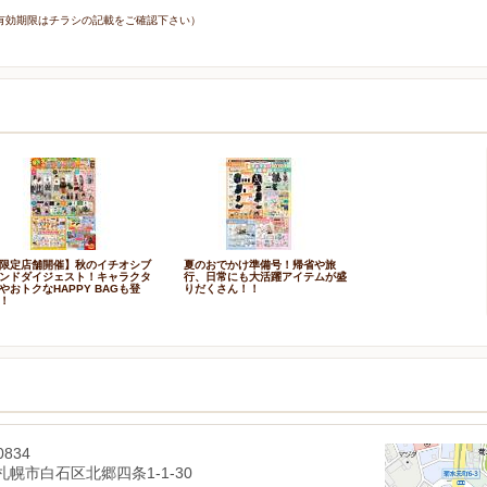
7日（有効期限はチラシの記載をご確認下さい）
限定店舗開催】秋のイチオシブ
夏のおでかけ準備号！帰省や旅
ンドダイジェスト！キャラクタ
行、日常にも大活躍アイテムが盛
やおトクなHAPPY BAGも登
りだくさん！！
！
0834
札幌市白石区北郷四条1-1-30