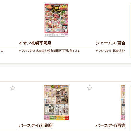
イオン札幌平岡店
ジェームス 百合が
-1
〒004-0873 北海道札幌市清田区平岡3条5-3-1
〒007-0849 北海道札幌市
バースデイ/江別店
バースデイ/西宮の