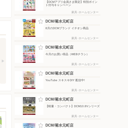
【DCMアプリ会員さま限定】特別ポイン
ト付与キャンペーン
家具･ホームセンター
DCM/菊水元町店
8月のDCMブランド イチオシ商品
家具･ホームセンター
DCM/菊水元町店
今月のお買い得品（WEBチラシ）
家具･ホームセンター
DCM/菊水元町店
YouTube スキスキDIY 配信中!
家具･ホームセンター
DCM/菊水元町店
【軽量・コンパクト】DCM10.8Vシリーズ
家具･ホームセンター
DCM/菊水元町店