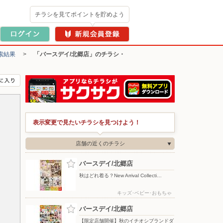
チラシを見てポイントを貯めよう
索結果
>
「バースデイ/北郷店」のチラシ・
表示変更で見たいチラシを見つけよう！
店舗の近くのチラシ
バースデイ/北郷店
秋はどれ着る？New Arrival Collecti…
キッズ･ベビー･おもちゃ
バースデイ/北郷店
【限定店舗開催】秋のイチオシブランドダ