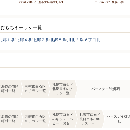
〒069-0865 江別市大麻南樹町1-3
〒006-0001 札幌市手稲区
・おもちゃチラシ一覧
北郷１条
北郷４条
北郷２条
北郷８条
川北２条
６丁目北
札幌市白石区
北海道の市区
札幌市白石区
北郷５条のチ
バースデイ/北郷店
町村一覧
のチラシ一覧
ラシ一覧
札幌市白石区
札幌市白石区
バースデイ/北
北海道の市区
札幌市白石区
のキッズ・ベ
北郷５条のキ
町村一覧
のチラシ一覧
店
ビー・おもち
ッズ・ベビ
ゃのチラシ一
ー・おもちゃ