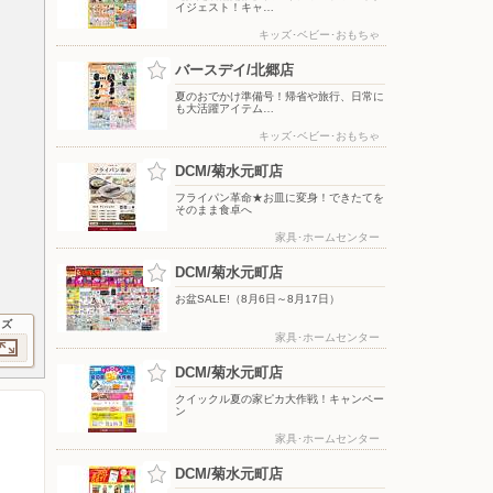
イジェスト！キャ…
キッズ･ベビー･おもちゃ
バースデイ/北郷店
夏のおでかけ準備号！帰省や旅行、日常に
も大活躍アイテム…
キッズ･ベビー･おもちゃ
DCM/菊水元町店
フライパン革命★お皿に変身！できたてを
そのまま食卓へ
家具･ホームセンター
DCM/菊水元町店
お盆SALE!（8月6日～8月17日）
イズ
家具･ホームセンター
DCM/菊水元町店
クイックル夏の家ピカ大作戦！キャンペー
ン
家具･ホームセンター
DCM/菊水元町店