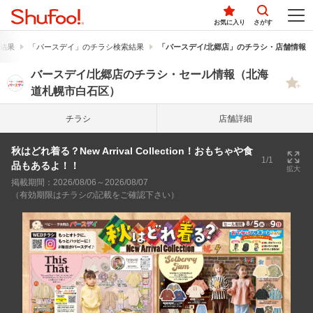
お気に入り
さがす
結果
「バースデイ」のチラシ検索結果
「バースデイ/北郷店」のチラシ・店舗情報
バースデイ/北郷店のチラシ・セール情報（北海
道札幌市白石区）
チラシ
店舗詳細
秋はどれ着る？New Arrival Collection！おもちゃや食
1/1
品もあるよ！！
拡大
掲載期間：2026/08/06～2026/08/07
（有効期限はチラシの記載をご確認下さい）