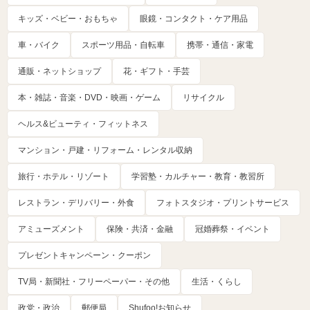
キッズ・ベビー・おもちゃ
眼鏡・コンタクト・ケア用品
車・バイク
スポーツ用品・自転車
携帯・通信・家電
通販・ネットショップ
花・ギフト・手芸
本・雑誌・音楽・DVD・映画・ゲーム
リサイクル
ヘルス&ビューティ・フィットネス
マンション・戸建・リフォーム・レンタル収納
旅行・ホテル・リゾート
学習塾・カルチャー・教育・教習所
レストラン・デリバリー・外食
フォトスタジオ・プリントサービス
アミューズメント
保険・共済・金融
冠婚葬祭・イベント
プレゼントキャンペーン・クーポン
TV局・新聞社・フリーペーパー・その他
生活・くらし
政党・政治
郵便局
Shufoo!お知らせ