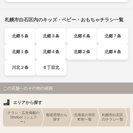
札幌市白石区内のキッズ・ベビー・おもちゃチラシ一覧
北郷５条
北郷３条
北郷６条
北郷７条
北郷１条
北郷４条
北郷２条
北郷８条
川北２条
６丁目北
この店舗へのその他の経路
エリアから探す
チラシ・広告掲載の
都道府県から
北海道の市区
札幌市白石区
Shufoo!（シュフ
探す
町村一覧
のチラシ一覧
ー）