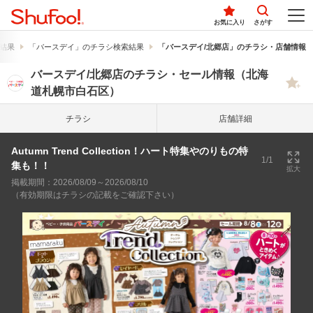
お気に入り
さがす
結果
「バースデイ」のチラシ検索結果
「バースデイ/北郷店」のチラシ・店舗情報
バースデイ/北郷店のチラシ・セール情報（北海
道札幌市白石区）
チラシ
店舗詳細
Autumn Trend Collection！ハート特集やのりもの特
1/1
集も！！
拡大
掲載期間：2026/08/09～2026/08/10
（有効期限はチラシの記載をご確認下さい）