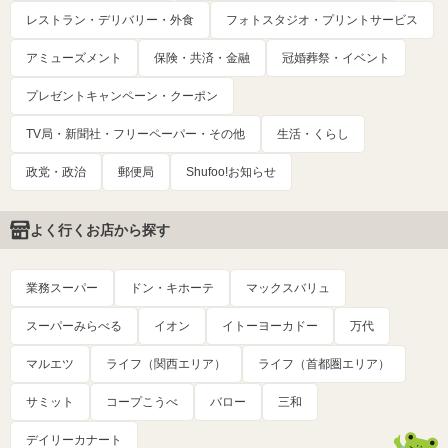
レストラン・デリバリー・外食
フォトスタジオ・プリントサービス
アミューズメント
保険・共済・金融
冠婚葬祭・イベント
プレゼントキャンペーン・クーポン
TV局・新聞社・フリーペーパー・その他
生活・くらし
政党・政治
郵便局
Shufoo!お知らせ
よく行くお店から探す
業務スーパー
ドン・キホーテ
マックスバリュ
スーパーみらべる
イオン
イトーヨーカドー
万代
マルエツ
ライフ（関西エリア）
ライフ（首都圏エリア）
サミット
コープこうべ
バロー
三和
デイリーカナート