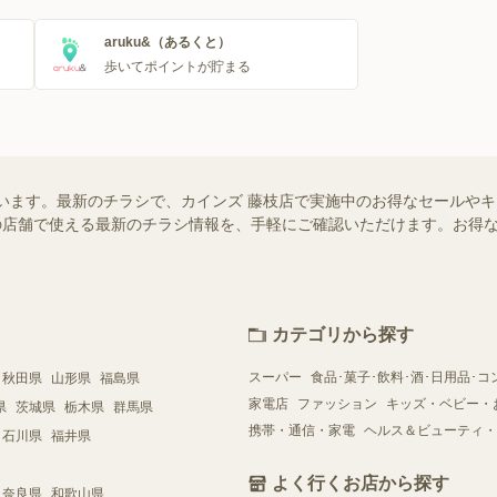
aruku&（あるくと）
歩いてポイントが貯まる
います。最新のチラシで、カインズ 藤枝店で実施中のお得なセールや
お近くの店舗で使える最新のチラシ情報を、手軽にご確認いただけます。お
カテゴリから探す
スーパー
食品･菓子･飲料･酒･日用品･コ
秋田県
山形県
福島県
家電店
ファッション
キッズ・ベビー・
県
茨城県
栃木県
群馬県
携帯・通信・家電
ヘルス＆ビューティ・
石川県
福井県
よく行くお店から探す
奈良県
和歌山県