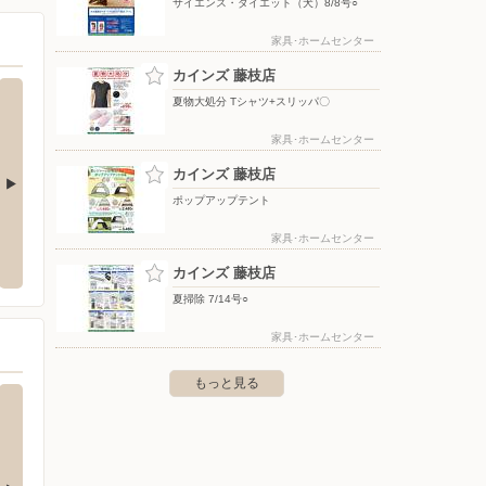
サイエンス・ダイエット（犬）8/8号○
家具･ホームセンター
カインズ 藤枝店
夏物大処分 Tシャツ+スリッパ〇
家具･ホームセンター
カインズ 藤枝店
ポップアップテント
王国/新藤枝店
北海道産青果物拡販宣伝協議会／ホクレ
ウエル
家具･ホームセンター
ン農業協同組合連合会（静岡県）
内瀬戸527-1
〒426-0
カインズ 藤枝店
〒000-0000
夏掃除 7/14号○
家具･ホームセンター
もっと見る