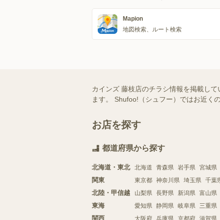
Mapion
地図検索、ルート検索
カインズ 藤枝店のチラシ情報を掲載して
ます。 Shufoo!（シュフー）では
お店を探す
都道府県から探す
北海道・東北
北海道
青森県
岩手県
宮城県
関東
東京都
神奈川県
埼玉県
千葉
北陸・甲信越
山梨県
長野県
新潟県
富山県
東海
愛知県
静岡県
岐阜県
三重県
関西
大阪府
兵庫県
京都府
滋賀県