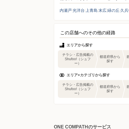
内瀬戸
光洋台
上青島
末広
緑の丘
久兵
この店舗へのその他の経路
エリアから探す
チラシ・広告掲載の
都道府県から
Shufoo!（シュフ
探す
ー）
エリア×カテゴリから探す
チラシ・広告掲載の
都道府県から
Shufoo!（シュフ
探す
ー）
ONE COMPATHのサービス