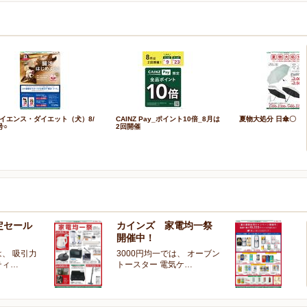
イエンス・ダイエット（犬）8/
CAINZ Pay_ポイント10倍_8月は
夏物大処分 日傘〇
号○
2回開催
定セール
カインズ 家電均一祭
夏
開催中！
ー
、 吸引力
3000円均一では、 オーブン
夏
ティ…
トースター 電気ケ…
開