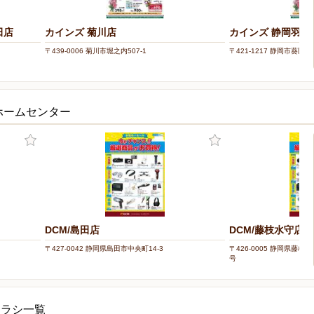
田店
カインズ 菊川店
カインズ 静岡羽鳥
〒439-0006 菊川市堀之内507-1
〒421-1217 静岡市葵区羽
ホームセンター
DCM/島田店
DCM/藤枝水守店
〒427-0042 静岡県島田市中央町14-3
〒426-0005 静岡県藤
号
チラシ一覧