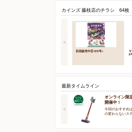
カインズ 藤枝店のチラシ 64枚
切花販売中② 8/9号○
サ
8
最新タイムライン
オンライン限
開催中！
今回のおすすめは
の変わらないス