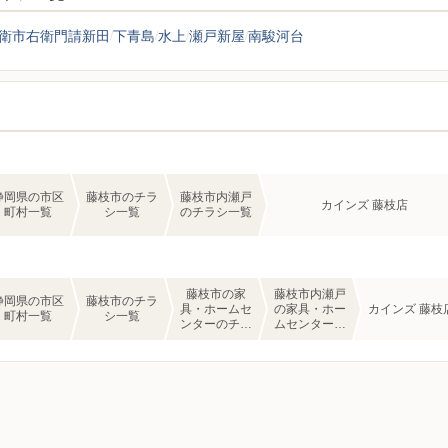
衛市右衛門請新田
下青島
水上
瀬戸新屋
南駿河台
静岡県の市区
藤枝市のチラ
藤枝市内瀬戸
カインズ 藤枝店
町村一覧
シ一覧
のチラシ一覧
藤枝市の家
藤枝市内瀬戸
静岡県の市区
藤枝市のチラ
具・ホームセ
の家具・ホー
カインズ 藤枝
町村一覧
シ一覧
ンターのチラ
ムセンターの
シ一覧
チラシ一覧