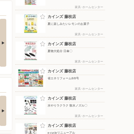
家具･ホームセンター
カインズ 藤枝店
夏に楽しみたいレモンのお菓子
家具･ホームセンター
カインズ 藤枝店
夏物大処分 日傘〇
夏物大処分 ポップアップテント
水やりラクラク 散水ノズル〇
+水物〇
家具･ホームセンター
カインズ 藤枝店
省エネリフォーム8/8号
家具･ホームセンター
の酒類合同キャンペ
カインズ 藤枝店
ン
水やりラクラク 散水ノズル〇
の酒類合同キャンペーン
催中！ 抽選で最大…
家具･ホームセンター
カインズ 藤枝店
e-cycleリニューアル