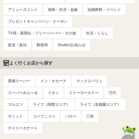
アミューズメント
保険・共済・金融
冠婚葬祭・イベント
プレゼントキャンペーン・クーポン
TV局・新聞社・フリーペーパー・その他
生活・くらし
政党・政治
郵便局
Shufoo!お知らせ
よく行くお店から探す
業務スーパー
ドン・キホーテ
マックスバリュ
スーパーみらべる
イオン
イトーヨーカドー
万代
マルエツ
ライフ（関西エリア）
ライフ（首都圏エリア）
サミット
コープこうべ
バロー
三和
デイリーカナート