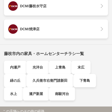
DCM/藤枝水守店
DCM/焼津店
藤枝市内の家具・ホームセンターチラシ一覧
内瀬戸
光洋台
上青島
末広
緑の丘
久兵衛市右衛門請新田
下青島
水上
瀬戸新屋
南駿河台
この店舗へのその他の経路