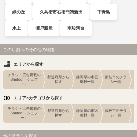
緑の丘
久兵衛市右衛門請新田
下青島
水上
瀬戸新屋
南駿河台
この店舗へのその他の経路
エリアから探す
チラシ・広告掲載の
都道府県から
静岡県の市区
藤枝市のチラ
Shufoo!（シュフ
探す
町村一覧
シ一覧
ー）
エリア×カテゴリから探す
チラシ・広告掲載の
都道府県から
静岡県の市区
藤枝市のチラ
Shufoo!（シュフ
探す
町村一覧
シ一覧
ー）
他のチラシを探す