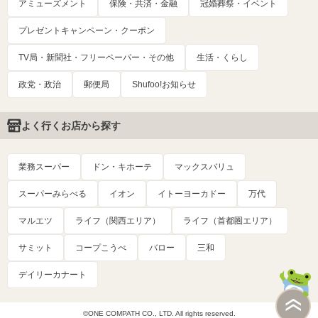
アミューズメント
保険・共済・金融
冠婚葬祭・イベント
プレゼントキャンペーン・クーポン
TV局・新聞社・フリーペーパー・その他
生活・くらし
政党・政治
郵便局
Shufoo!お知らせ
よく行くお店から探す
業務スーパー
ドン・キホーテ
マックスバリュ
スーパーみらべる
イオン
イトーヨーカドー
万代
マルエツ
ライフ（関西エリア）
ライフ（首都圏エリア）
サミット
コープこうべ
バロー
三和
デイリーカナート
©ONE COMPATH CO., LTD. All rights reserved.