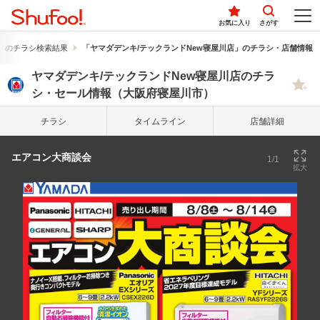
お気に入り
さがす
」のチラシ検索結果
「ヤマダデンキ/テックランドNew寝屋川店」のチラシ・店舗情報
ヤマダデンキ/テックランドNew寝屋川店のチラ
シ・セール情報（大阪府寝屋川市）
チラシ
タイム
ライン
店舗詳細
エアコン大商談会
1/1
拡大