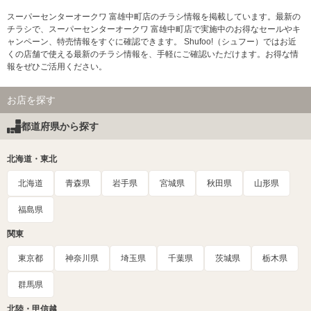
スーパーセンターオークワ 富雄中町店のチラシ情報を掲載しています。最新の
チラシで、スーパーセンターオークワ 富雄中町店で実施中のお得なセールやキ
ャンペーン、特売情報をすぐに確認できます。 Shufoo!（シュフー）ではお近
くの店舗で使える最新のチラシ情報を、手軽にご確認いただけます。お得な情
報をぜひご活用ください。
お店を探す
都道府県から探す
北海道・東北
北海道
青森県
岩手県
宮城県
秋田県
山形県
福島県
関東
東京都
神奈川県
埼玉県
千葉県
茨城県
栃木県
群馬県
北陸・甲信越