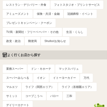
レストラン・デリバリー・外食
フォトスタジオ・プリントサービス
アミューズメント
保険・共済・金融
冠婚葬祭・イベント
プレゼントキャンペーン・クーポン
TV局・新聞社・フリーペーパー・その他
生活・くらし
政党・政治
郵便局
Shufoo!お知らせ
よく行くお店から探す
業務スーパー
ドン・キホーテ
マックスバリュ
スーパーみらべる
イオン
イトーヨーカドー
万代
マルエツ
ライフ（関西エリア）
ライフ（首都圏エリア）
サミット
コープこうべ
バロー
三和
デイリーカナート