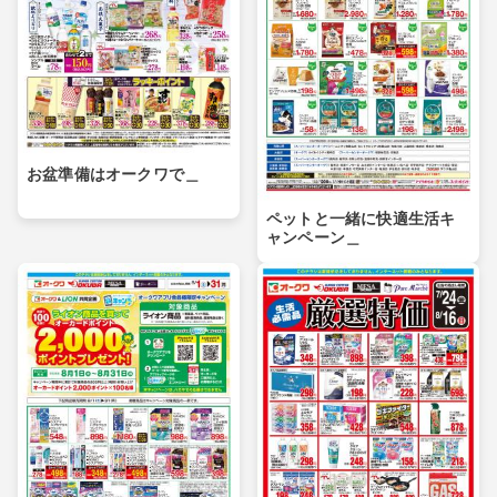
お盆準備はオークワで＿
ペットと一緒に快適生活キ
ャンペーン＿