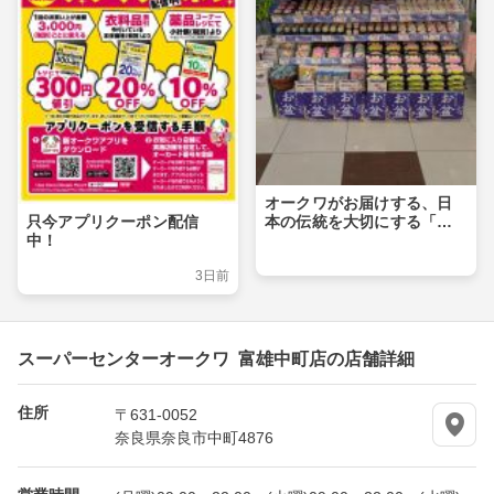
オークワがお届けする、日
本の伝統を大切にする「お
只今アプリクーポン配信
盆」の特設売場です！！
中！
3日前
スーパーセンターオークワ 富雄中町店の店舗詳細
住所
〒631-0052
奈良県奈良市中町4876
営業時間