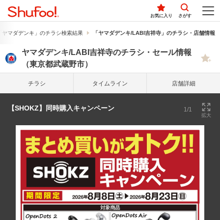
お気に入り
さがす
「ヤマダデンキ」のチラシ検索結果
「ヤマダデンキ/LABI吉祥寺」のチラシ・店舗情報
ヤマダデンキ/LABI吉祥寺のチラシ・セール情報
（東京都武蔵野市）
チラシ
タイム
ライン
店舗詳細
【SHOKZ】同時購入キャンペーン
1/1
拡大