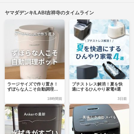
ヤマダデンキ/LABI吉祥寺のタイムライン
ラージサイズで作り置き！
プチストレス解消！夏を快
ずぼらな人こそ自動調理ポ
適にするひんやり家電4選
ット
18時間前
3日前