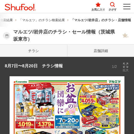
お気に入り
さがす
検索結果
「マルエツ」のチラシ検索結果
「マルエツ/岩井店」のチラシ・店舗情報
マルエツ/岩井店のチラシ・セール情報（茨城県
坂東市）
チラシ
店舗詳細
8月7日〜8月20日 チラシ情報
1/2
拡大