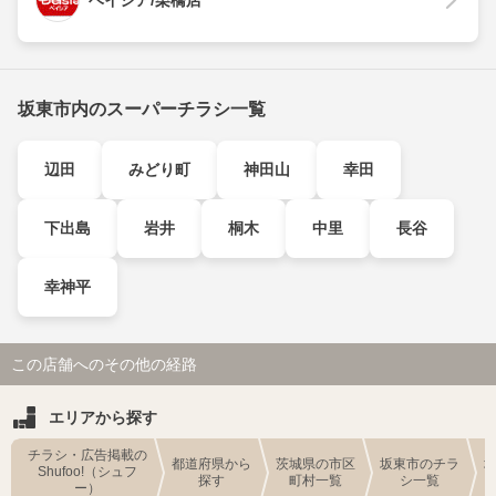
坂東市内のスーパーチラシ一覧
辺田
みどり町
神田山
幸田
下出島
岩井
桐木
中里
長谷
幸神平
この店舗へのその他の経路
エリアから探す
チラシ・広告掲載の
都道府県から
茨城県の市区
坂東市のチラ
Shufoo!（シュフ
探す
町村一覧
シ一覧
ー）