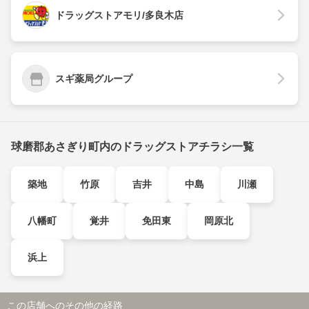
ドラッグストアモリ/多良木店
スギ薬局グループ
球磨郡あさぎり町内のドラッグストアチラシ一覧
築地
竹原
吉井
中島
川瀬
八幡町
覚井
免田東
岡原北
浜上
この店舗へのその他の経路