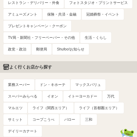
レストラン・デリバリー・外食
フォトスタジオ・プリントサービス
アミューズメント
保険・共済・金融
冠婚葬祭・イベント
プレゼントキャンペーン・クーポン
TV局・新聞社・フリーペーパー・その他
生活・くらし
政党・政治
郵便局
Shufoo!お知らせ
よく行くお店から探す
業務スーパー
ドン・キホーテ
マックスバリュ
スーパーみらべる
イオン
イトーヨーカドー
万代
マルエツ
ライフ（関西エリア）
ライフ（首都圏エリア）
サミット
コープこうべ
バロー
三和
デイリーカナート