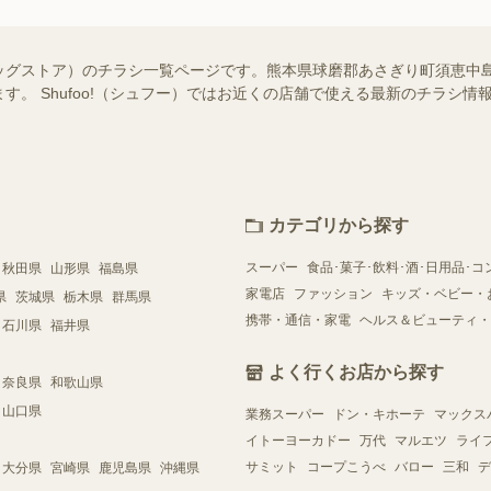
ッグストア）のチラシ一覧ページです。熊本県球磨郡あさぎり町須恵中
す。 Shufoo!（シュフー）ではお近くの店舗で使える最新のチラシ
カテゴリから探す
スーパー
食品･菓子･飲料･酒･日用品･コ
秋田県
山形県
福島県
家電店
ファッション
キッズ・ベビー・
県
茨城県
栃木県
群馬県
携帯・通信・家電
ヘルス＆ビューティ・
石川県
福井県
よく行くお店から探す
奈良県
和歌山県
山口県
業務スーパー
ドン・キホーテ
マックス
イトーヨーカドー
万代
マルエツ
ライ
サミット
コープこうべ
バロー
三和
デ
大分県
宮崎県
鹿児島県
沖縄県