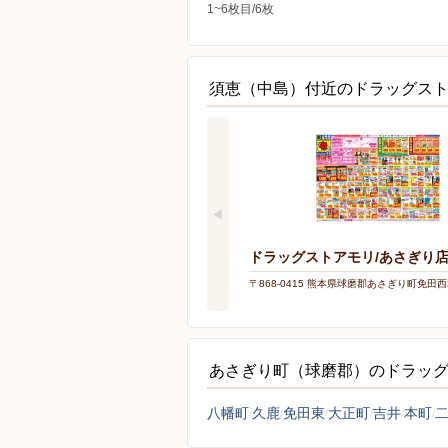
1~6枚目/6枚
須恵（中島）付近のドラッグス
ドラッグストアモリ/あさぎり
〒868-0415 熊本県球磨郡あさぎり町免田西2
あさぎり町（球磨郡）のドラッ
八幡町
久鹿
免田東
大正町
吉井
本町