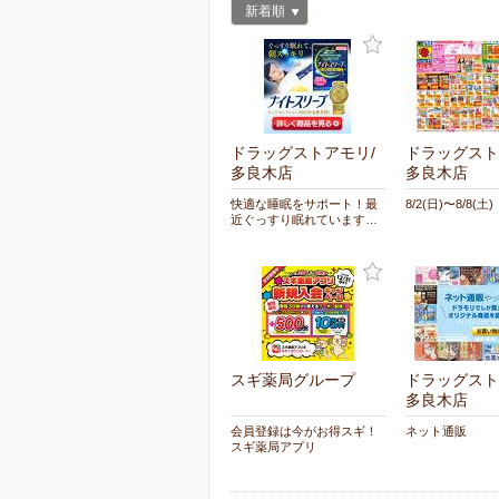
新着順
ドラッグストアモリ/
ドラッグスト
多良木店
多良木店
快適な睡眠をサポート！最
8/2(日)〜8/8(土)
近ぐっすり眠れています…
スギ薬局グループ
ドラッグスト
多良木店
会員登録は今がお得スギ！
ネット通販
スギ薬局アプリ