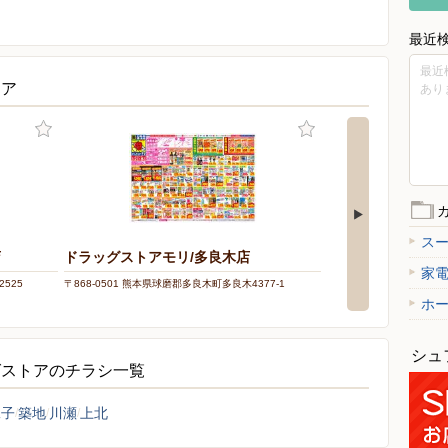
最近
最近
トア
あり
ス
店
ドラッグストアモリ/多良木店
家
525
〒868-0501 熊本県球磨郡多良木町多良木4377-1
ホ
シュ
グストアのチラシ一覧
二子
築地
川瀬
上北