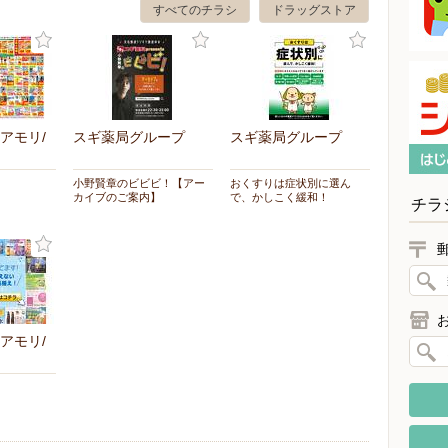
すべてのチラシ
ドラッグストア
アモリ/
スギ薬局グループ
スギ薬局グループ
小野賢章のビビビ！【アー
おくすりは症状別に選ん
カイブのご案内】
で、かしこく緩和！
チラ
アモリ/