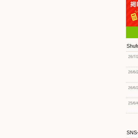
Shu
26/7/
26/6/
26/6/
25/6/
SN