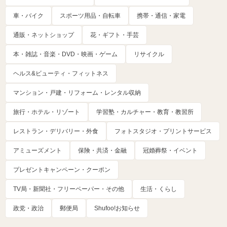
車・バイク
スポーツ用品・自転車
携帯・通信・家電
通販・ネットショップ
花・ギフト・手芸
本・雑誌・音楽・DVD・映画・ゲーム
リサイクル
ヘルス&ビューティ・フィットネス
マンション・戸建・リフォーム・レンタル収納
旅行・ホテル・リゾート
学習塾・カルチャー・教育・教習所
レストラン・デリバリー・外食
フォトスタジオ・プリントサービス
アミューズメント
保険・共済・金融
冠婚葬祭・イベント
プレゼントキャンペーン・クーポン
TV局・新聞社・フリーペーパー・その他
生活・くらし
政党・政治
郵便局
Shufoo!お知らせ