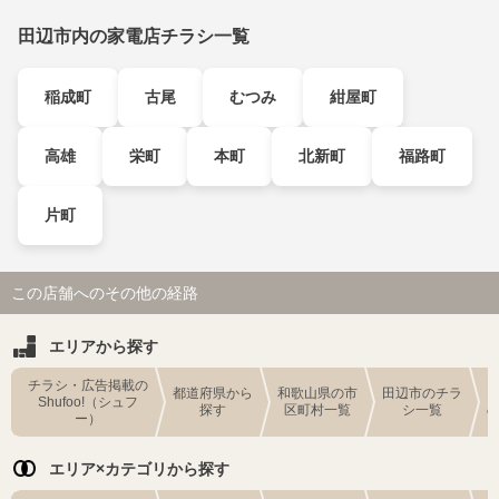
田辺市内の家電店チラシ一覧
稲成町
古尾
むつみ
紺屋町
高雄
栄町
本町
北新町
福路町
片町
この店舗へのその他の経路
エリアから探す
チラシ・広告掲載の
都道府県から
和歌山県の市
田辺市のチラ
Shufoo!（シュフ
探す
区町村一覧
シ一覧
ー）
エリア×カテゴリから探す