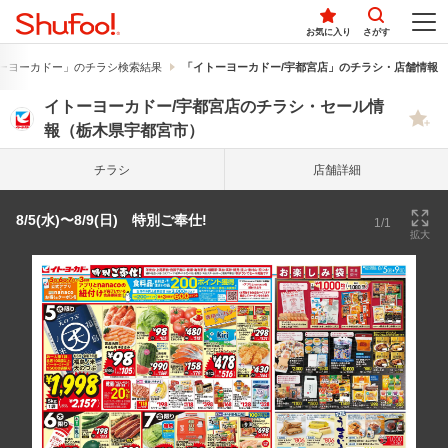
お気に入り
さがす
ーヨーカドー」のチラシ検索結果
「イトーヨーカドー/宇都宮店」のチラシ・店舗情報
イトーヨーカドー/宇都宮店のチラシ・セール情
報（栃木県宇都宮市）
チラシ
店舗詳細
8/5(水)〜8/9(日) 特別ご奉仕!
1/1
拡大