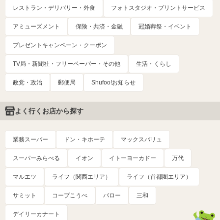
レストラン・デリバリー・外食
フォトスタジオ・プリントサービス
アミューズメント
保険・共済・金融
冠婚葬祭・イベント
プレゼントキャンペーン・クーポン
TV局・新聞社・フリーペーパー・その他
生活・くらし
政党・政治
郵便局
Shufoo!お知らせ
よく行くお店から探す
業務スーパー
ドン・キホーテ
マックスバリュ
スーパーみらべる
イオン
イトーヨーカドー
万代
マルエツ
ライフ（関西エリア）
ライフ（首都圏エリア）
サミット
コープこうべ
バロー
三和
デイリーカナート