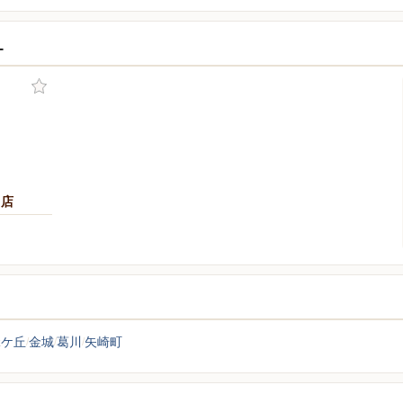
ー
川店
緑ケ丘
金城
葛川
矢崎町