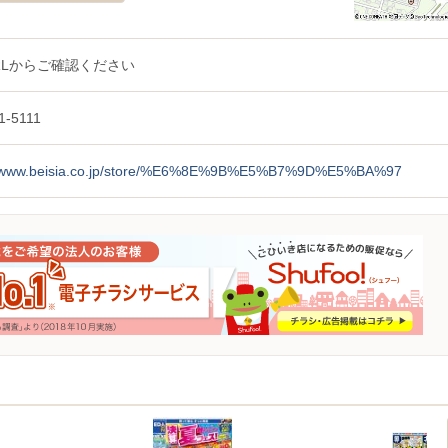
RLからご確認ください
1-5111
//www.beisia.co.jp/store/%E6%8E%9B%E5%B7%9D%E5%BA%97