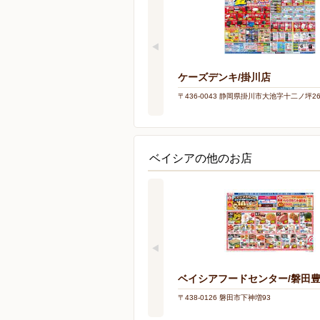
ケーズデンキ/掛川店
〒436-0043 静岡県掛川市大池字十二ノ坪2
ベイシアの他のお店
ベイシアフードセンター/磐田
〒438-0126 磐田市下神増93