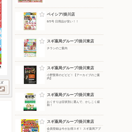
ベイシア/掛川店
8/5号 日用品が安い！！
スギ薬局グループ/掛川東店
チラシのご案内
スギ薬局グループ/掛川東店
小野賢章のビビビ！【アーカイブのご案
内】
イズ
スギ薬局グループ/掛川東店
おくすりは症状別に選んで、かしこく緩
和！
スギ薬局グループ/掛川東店
会員登録は今がお得スギ！ スギ薬局アプ
リ