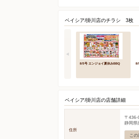
ベイシア/掛川店のチラシ 3枚
8/5号 エンジョイ夏休みBBQ
8
ベイシア/掛川店の店舗詳細
〒436-
静岡県掛
住所
この