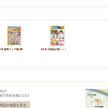
/5号 飲料フェア第2弾
8/5号 日用品が安い！！
0017
川市杉谷南2-13-2
周辺の地図を見る