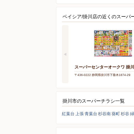
ベイシア/掛川店の近くのスーパ
スーパーセンターオークワ 掛
〒436-0222 静岡県掛川市下垂木1874-29
掛川市のスーパーチラシ一覧
紅葉台
上張
青葉台
杉谷南
葵町
杉谷