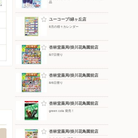
品
ユーコープ/緑ヶ丘店
8月の得々カレンダー
杏林堂薬局/掛川花鳥園前店
8/7日替り
杏林堂薬局/掛川花鳥園前店
8/6日替り
杏林堂薬局/掛川花鳥園前店
green cola 発売！
杏林堂薬局/掛川花鳥園前店