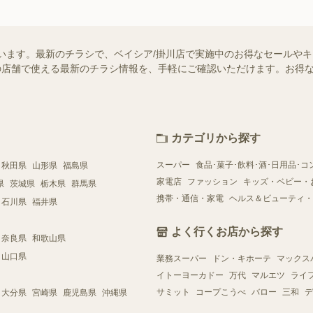
います。最新のチラシで、ベイシア/掛川店で実施中のお得なセールや
お近くの店舗で使える最新のチラシ情報を、手軽にご確認いただけます。お
カテゴリから探す
スーパー
食品･菓子･飲料･酒･日用品･コ
秋田県
山形県
福島県
家電店
ファッション
キッズ・ベビー・
県
茨城県
栃木県
群馬県
携帯・通信・家電
ヘルス＆ビューティ・
石川県
福井県
よく行くお店から探す
奈良県
和歌山県
山口県
業務スーパー
ドン・キホーテ
マックス
イトーヨーカドー
万代
マルエツ
ライ
サミット
コープこうべ
バロー
三和
デ
大分県
宮崎県
鹿児島県
沖縄県