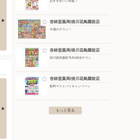
おすすめパン特集！
杏林堂薬局/掛川花鳥園前店
今週のチラシ！
ークワ 掛川店
ヤマダデンキ/テックランド掛川店
エディ
下垂木1874-29
〒436-0048 静岡県掛川市細田231-1
〒439-
杏林堂薬局/掛川花鳥園前店
掛川袋井森町号外WEBチラシ
杏林堂薬局/掛川花鳥園前店
飲料マストバイキャンペーン
もっと見る
ター/吉田店
ベイシアスーパーマーケット/藤枝店
ベイシ
店
住吉1230
〒426-0076 藤枝市内瀬戸32-3
〒431-2