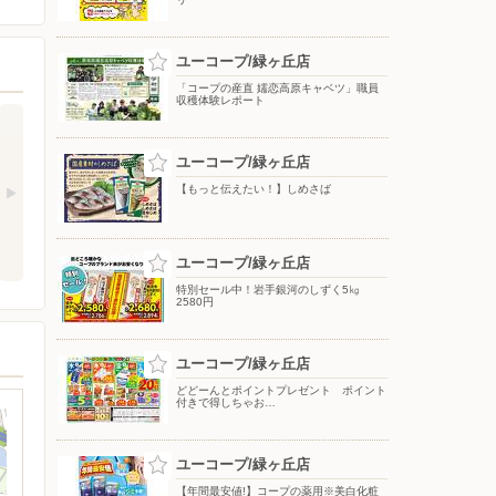
ユーコープ/緑ヶ丘店
「コープの産直 嬬恋高原キャベツ」職員
収穫体験レポート
ユーコープ/緑ヶ丘店
【もっと伝えたい！】しめさば
ユーコープ/緑ヶ丘店
特別セール中！岩手銀河のしずく5㎏
2580円
ユーコープ/緑ヶ丘店
どどーんとポイントプレゼント ポイント
付きで得しちゃお…
ユーコープ/緑ヶ丘店
【年間最安値!】コープの薬用※美白化粧