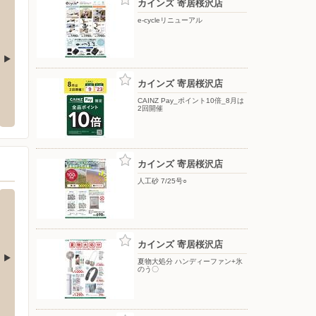
カインズ 寄居桜沢店
e-cycleリニューアル
カインズ 寄居桜沢店
シュフー
横尾材
店
CAINZ Pay_ポイント10倍_8月は
荒川440
〒108-0023 東京都港区芝浦3-19-26 TOPPAN芝浦ビル
2回開催
〒366-
カインズ 寄居桜沢店
人工砂 7/25号○
カインズ 寄居桜沢店
夏物大処分 ハンディーファン+氷
のう〇
田ゲート店
ベイシアスーパーマーケット/深谷国済寺
ベイシ
店
杜2-1-1
〒355-