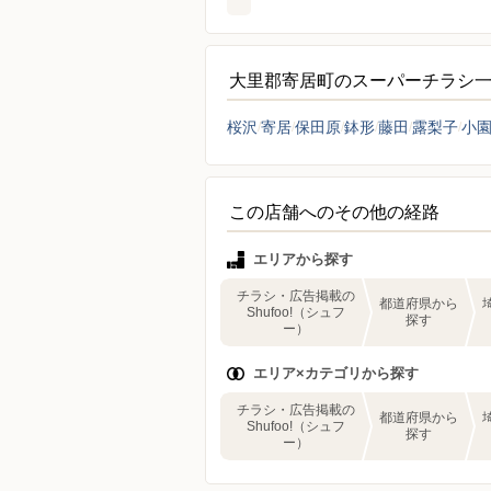
大里郡寄居町のスーパーチラシ
桜沢
寄居
保田原
鉢形
藤田
露梨子
小
この店舗へのその他の経路
エリアから探す
チラシ・広告掲載の
都道府県から
Shufoo!（シュフ
探す
ー）
エリア×カテゴリから探す
チラシ・広告掲載の
都道府県から
Shufoo!（シュフ
探す
ー）