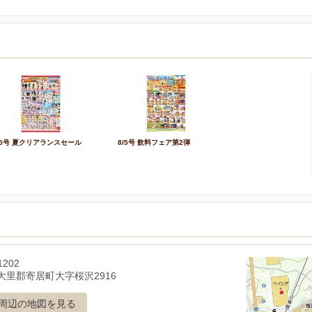
/5号 夏クリアランスセール
8/5号 飲料フェア第2弾
1202
大里郡寄居町大字桜沢2916
周辺の地図を見る