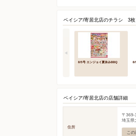
ベイシア/寄居北店のチラシ 3枚
8/5号 エンジョイ夏休みBBQ
8
ベイシア/寄居北店の店舗詳細
〒369-
埼玉県
住所
この