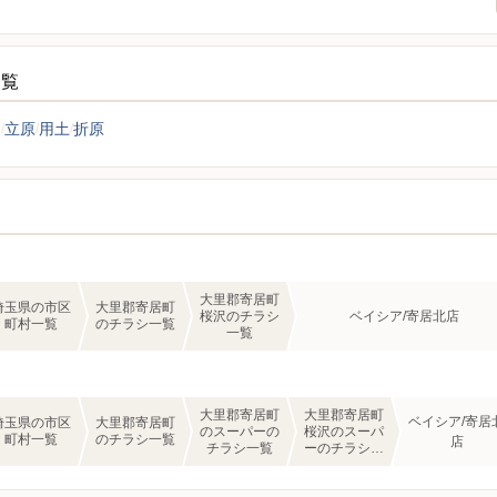
一覧
園
立原
用土
折原
大里郡寄居町
埼玉県の市区
大里郡寄居町
桜沢のチラシ
ベイシア/寄居北店
町村一覧
のチラシ一覧
一覧
大里郡寄居町
大里郡寄居町
ベイシア/寄居
埼玉県の市区
大里郡寄居町
のスーパーの
桜沢のスーパ
町村一覧
のチラシ一覧
店
チラシ一覧
ーのチラシ一
覧