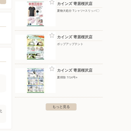
〒366-0033 深谷市国済寺426-1
カインズ 寄居桜沢店
夏物大処分 Tシャツ+スリッパ〇
カインズ 寄居桜沢店
ポップアップテント
カインズ 寄居桜沢店
夏掃除 7/14号○
もっと見る
北