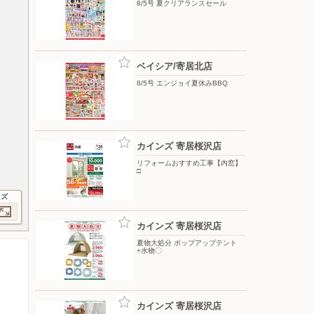
8/5号 夏クリアランスセール
ベイシア/寄居北店
8/5号 エンジョイ夏休みBBQ
カインズ 寄居桜沢店
リフォームおすすめ工事【内窓】
□
イズ
カインズ 寄居桜沢店
夏物大処分 ポップアップテント
+水物〇
カインズ 寄居桜沢店