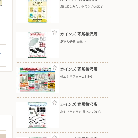
夏に楽しみたいレモンのお菓子
カインズ 寄居桜沢店
夏物大処分 日傘〇
B
カインズ 寄居桜沢店
省エネリフォーム8/8号
カインズ 寄居桜沢店
水やりラクラク 散水ノズル〇