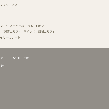
フィットネス
バリュ
スーパーみらべる
イオン
フ（関西エリア）
ライフ（首都圏エリア）
イリーカナート
せ
Shufoo!とは
方針