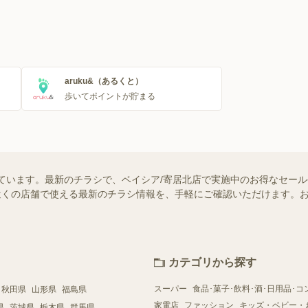
aruku&（あるくと）
歩いてポイントが貯まる
ています。最新のチラシで、ベイシア/寄居北店で実施中のお得なセー
ではお近くの店舗で使える最新のチラシ情報を、手軽にご確認いただけます
カテゴリから探す
スーパー
食品･菓子･飲料･酒･日用品･コ
秋田県
山形県
福島県
家電店
ファッション
キッズ・ベビー・
県
茨城県
栃木県
群馬県