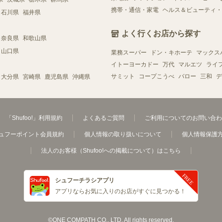
携帯・通信・家電
ヘルス＆ビューティ・
石川県
福井県
よく行くお店から探す
奈良県
和歌山県
山口県
業務スーパー
ドン・キホーテ
マックス
イトーヨーカドー
万代
マルエツ
ライ
サミット
コープこうべ
バロー
三和
デ
大分県
宮崎県
鹿児島県
沖縄県
「Shufoo!」利用規約
よくあるご質問
ご利用についてのお問い合わ
ュフーポイント会員規約
個人情報の取り扱いについて
個人情報保護
法人のお客様（Shufoo!への掲載について）はこちら
シュフーチラシアプリ
アプリならお気に入りのお店がすぐに見つかる！
©ONE COMPATH CO., LTD. All rights reserved.