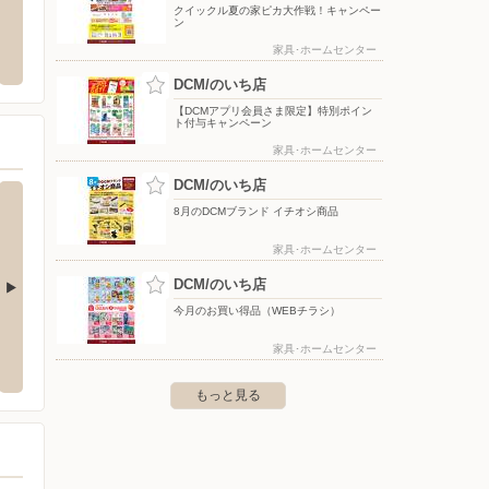
クイックル夏の家ピカ大作戦！キャンペー
ン
店
シュフー
ドラッ
家具･ホームセンター
市高埇10番15号
〒108-0023 東京都港区芝浦3-19-26 TOPPAN芝浦ビル
〒781-
DCM/のいち店
【DCMアプリ会員さま限定】特別ポイン
ト付与キャンペーン
家具･ホームセンター
DCM/のいち店
8月のDCMブランド イチオシ商品
家具･ホームセンター
DCM/のいち店
今月のお買い得品（WEBチラシ）
フジ須崎店
フジ四
家具･ホームセンター
52-15
〒785-0009 須崎市西町2-7-15
〒799-0
もっと見る