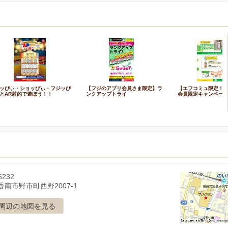
ッぴぃ・ショッぴぃ・フジッぴ
【フジのアプリ会員さま限定】ラ
【エフコミュ限定！
とAR射的で遊ぼう！！
ンクアップトライ
会員限定キャンペー
5232
南市野市町西野2007-1
周辺の地図を見る