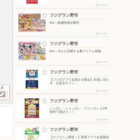
スーパー
フジグラン野市
8/4～毎週恒例火曜市
スーパー
フジグラン野市
8/4～今から活躍する夏アイテム特集
スーパー
フジグラン野市
【フジのアプリ会員さま限定】全員に当た
る お盆玉キャン…
イズ
スーパー
フジグラン野市
ハッぴぃ・ショッぴぃ・フジッぴぃとAR
射的で遊ぼう！！
スーパー
フジグラン野市
【エフコミュ限定！】新規アプリ会員限定