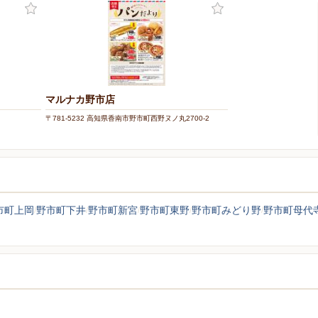
マルナカ野市店
〒781-5232 高知県香南市野市町西野ヌノ丸2700-2
市町上岡
野市町下井
野市町新宮
野市町東野
野市町みどり野
野市町母代