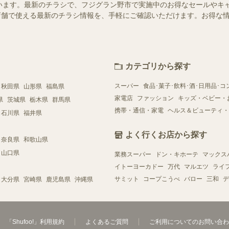
います。最新のチラシで、フジグラン野市で実施中のお得なセールやキ
近くの店舗で使える最新のチラシ情報を、手軽にご確認いただけます。お得な
カテゴリから探す
スーパー
食品･菓子･飲料･酒･日用品･コ
秋田県
山形県
福島県
家電店
ファッション
キッズ・ベビー・
県
茨城県
栃木県
群馬県
携帯・通信・家電
ヘルス＆ビューティ・
石川県
福井県
よく行くお店から探す
奈良県
和歌山県
山口県
業務スーパー
ドン・キホーテ
マックス
イトーヨーカドー
万代
マルエツ
ライ
サミット
コープこうべ
バロー
三和
デ
大分県
宮崎県
鹿児島県
沖縄県
「Shufoo!」利用規約
よくあるご質問
ご利用についてのお問い合わ