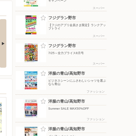
キャンペーン
スーパー
フジグラン野市
【フジのアプリ会員さま限定】ランクアッ
プトライ
スーパー
フジグラン野市
】新規アプリ
8/6〜おうちで味わう夏の贅沢
8/4〜エフカポイント10倍商品の
7/25～全力プライス8月号
ン
ご案内
スーパー
洋服の青山/高知野市
ビジネスシーンにふさわしいシャツを選ぶ
なら青山
ファッション
洋服の青山/高知野市
Summer SALE MAX50%OFF
ファッション
洋服の青山/高知野市