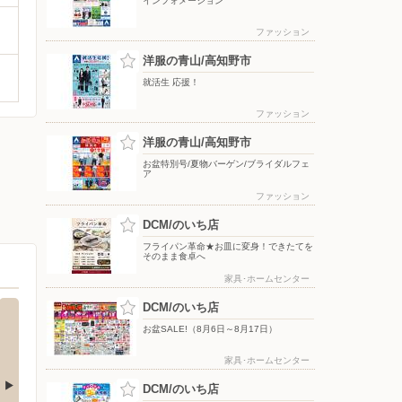
インフォメーション
ファッション
洋服の青山/高知野市
就活生 応援！
ファッション
洋服の青山/高知野市
お盆特別号/夏物バーゲン/ブライダルフェ
ア
ファッション
DCM/のいち店
フライパン革命★お皿に変身！できたてを
そのまま食卓へ
家具･ホームセンター
DCM/のいち店
お盆SALE!（8月6日～8月17日）
家具･ホームセンター
DCM/のいち店