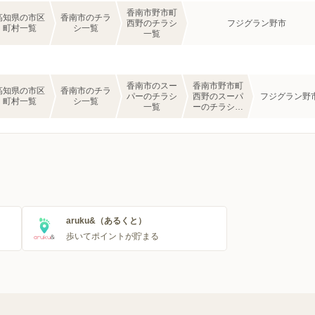
香南市野市町
高知県の市区
香南市のチラ
西野のチラシ
フジグラン野市
町村一覧
シ一覧
一覧
香南市のスー
香南市野市町
高知県の市区
香南市のチラ
パーのチラシ
西野のスーパ
フジグラン野
町村一覧
シ一覧
一覧
ーのチラシ一
覧
aruku&（あるくと）
歩いてポイントが貯まる