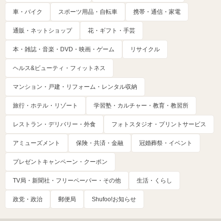
車・バイク
スポーツ用品・自転車
携帯・通信・家電
通販・ネットショップ
花・ギフト・手芸
本・雑誌・音楽・DVD・映画・ゲーム
リサイクル
ヘルス&ビューティ・フィットネス
マンション・戸建・リフォーム・レンタル収納
旅行・ホテル・リゾート
学習塾・カルチャー・教育・教習所
レストラン・デリバリー・外食
フォトスタジオ・プリントサービス
アミューズメント
保険・共済・金融
冠婚葬祭・イベント
プレゼントキャンペーン・クーポン
TV局・新聞社・フリーペーパー・その他
生活・くらし
政党・政治
郵便局
Shufoo!お知らせ