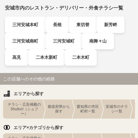
安城市内のレストラン・デリバリー・外食チラシ一覧
三河安城本町
長根
東切替
新芳畔
三河安城南町
三河安城町
南舞々山
高見
二本木新町
二本木町
この店舗へのその他の経路
エリアから探す
チラシ・広告掲載の
都道府県から
愛知県の市区
安城市のチラ
Shufoo!（シュフ
探す
町村一覧
シ一覧
ー）
エリア×カテゴリから探す