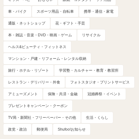
車・バイク
スポーツ用品・自転車
携帯・通信・家電
通販・ネットショップ
花・ギフト・手芸
本・雑誌・音楽・DVD・映画・ゲーム
リサイクル
ヘルス&ビューティ・フィットネス
マンション・戸建・リフォーム・レンタル収納
旅行・ホテル・リゾート
学習塾・カルチャー・教育・教習所
レストラン・デリバリー・外食
フォトスタジオ・プリントサービス
アミューズメント
保険・共済・金融
冠婚葬祭・イベント
プレゼントキャンペーン・クーポン
TV局・新聞社・フリーペーパー・その他
生活・くらし
政党・政治
郵便局
Shufoo!お知らせ