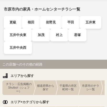
市原市内の家具・ホームセンターチラシ一覧
更級
根田
岩野見
平田
五井東
五井中央東
加茂
村上
君塚
五井中央西
この店舗へのその他の経路
エリアから探す
チラシ・広告掲載の
都道府県から
千葉県の市区
市原市のチラ
Shufoo!（シュフ
探す
町村一覧
シ一覧
ー）
エリア×カテゴリから探す