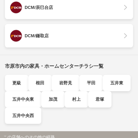
DCM/辰巳台店
DCM/鎌取店
市原市内の家具・ホームセンターチラシ一覧
更級
根田
岩野見
平田
五井東
五井中央東
加茂
村上
君塚
五井中央西
この店舗へのその他の経路