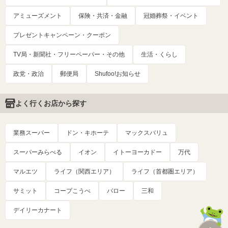
アミューズメント
保険・共済・金融
冠婚葬祭・イベント
プレゼントキャンペーン・クーポン
TV局・新聞社・フリーペーパー・その他
生活・くらし
政党・政治
郵便局
Shufoo!お知らせ
よく行くお店から探す
業務スーパー
ドン・キホーテ
マックスバリュ
スーパーみらべる
イオン
イトーヨーカドー
万代
マルエツ
ライフ（関西エリア）
ライフ（首都圏エリア）
サミット
コープこうべ
バロー
三和
デイリーカナート