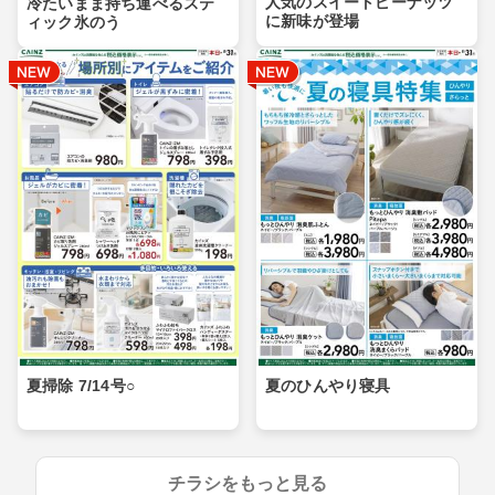
人気のスイートピーナッツ
冷たいまま持ち運べるステ
に新味が登場
ィック氷のう
夏掃除 7/14号○
夏のひんやり寝具
チラシをもっと見る