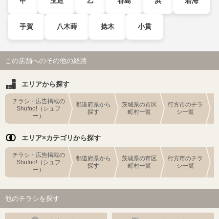
甲
玉造
乙
谷島
浜
若海
手賀
八木蒔
捻木
小貫
この店舗へのその他の経路
エリアから探す
チラシ・広告掲載の
都道府県から
茨城県の市区
行方市のチラ
Shufoo!（シュフ
探す
町村一覧
シ一覧
ー）
エリア×カテゴリから探す
チラシ・広告掲載の
都道府県から
茨城県の市区
行方市のチラ
Shufoo!（シュフ
探す
町村一覧
シ一覧
ー）
他のチラシを探す