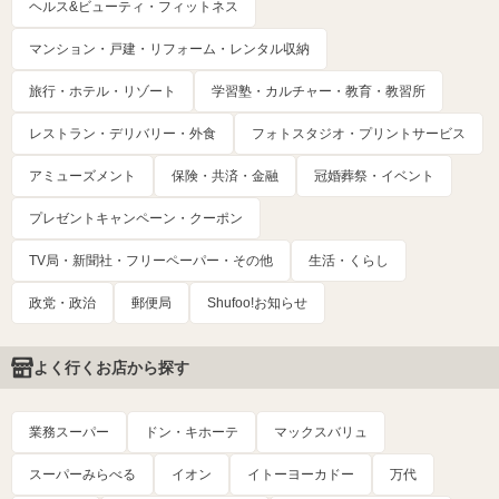
ヘルス&ビューティ・フィットネス
マンション・戸建・リフォーム・レンタル収納
旅行・ホテル・リゾート
学習塾・カルチャー・教育・教習所
レストラン・デリバリー・外食
フォトスタジオ・プリントサービス
アミューズメント
保険・共済・金融
冠婚葬祭・イベント
プレゼントキャンペーン・クーポン
TV局・新聞社・フリーペーパー・その他
生活・くらし
政党・政治
郵便局
Shufoo!お知らせ
よく行くお店から探す
業務スーパー
ドン・キホーテ
マックスバリュ
スーパーみらべる
イオン
イトーヨーカドー
万代