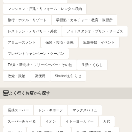
マンション・戸建・リフォーム・レンタル収納
旅行・ホテル・リゾート
学習塾・カルチャー・教育・教習所
レストラン・デリバリー・外食
フォトスタジオ・プリントサービス
アミューズメント
保険・共済・金融
冠婚葬祭・イベント
プレゼントキャンペーン・クーポン
TV局・新聞社・フリーペーパー・その他
生活・くらし
政党・政治
郵便局
Shufoo!お知らせ
よく行くお店から探す
業務スーパー
ドン・キホーテ
マックスバリュ
スーパーみらべる
イオン
イトーヨーカドー
万代