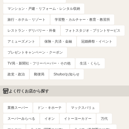
マンション・戸建・リフォーム・レンタル収納
旅行・ホテル・リゾート
学習塾・カルチャー・教育・教習所
レストラン・デリバリー・外食
フォトスタジオ・プリントサービス
アミューズメント
保険・共済・金融
冠婚葬祭・イベント
プレゼントキャンペーン・クーポン
TV局・新聞社・フリーペーパー・その他
生活・くらし
政党・政治
郵便局
Shufoo!お知らせ
よく行くお店から探す
業務スーパー
ドン・キホーテ
マックスバリュ
スーパーみらべる
イオン
イトーヨーカドー
万代