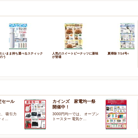
たいまま持ち運べるスティック
人気のスイートピーナッツに新味
夏掃除 7/14号○
のう
が登場
定セール
カインズ 家電均一祭
夏
開催中！
ー
、 吸引力
3000円均一では、 オーブン
夏
ティ…
トースター 電気ケ…
開