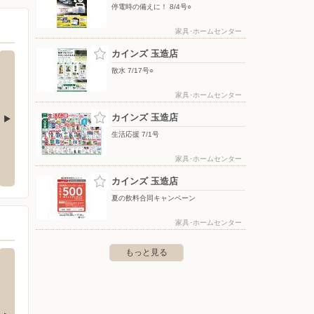
停電時の備えに！ 8/4号○
家具･ホームセンター
カインズ 玉造店
散水 7/17号○
家具･ホームセンター
カインズ 玉造店
生活応援 7/1号
岡八軒台
ヤマダデンキ/テックランドNew石岡店
ワーク
家具･ホームセンター
八軒台2-28
〒315-0001 茨城県石岡市石岡12886 フォレストモール
〒311-
石岡内
カインズ 玉造店
夏の飲料合同キャンペーン
家具･ホームセンター
もっと見る