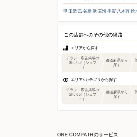
甲
玉造
乙
谷島
浜
若海
手賀
八木蒔
捻
この店舗へのその他の経路
エリアから探す
チラシ・広告掲載の
都道府県から
Shufoo!（シュフ
探す
ー）
エリア×カテゴリから探す
チラシ・広告掲載の
都道府県から
Shufoo!（シュフ
探す
ー）
ONE COMPATHのサービス