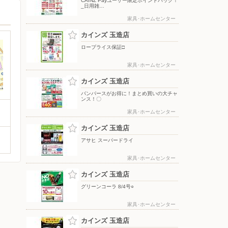
CAINZ Payユーザー限定ポイントバック！
_日用雑…
家具･ホームセンター
カインズ 玉造店
ロープライス保証□
家具･ホームセンター
カインズ 玉造店
パンパースがお得に！まとめ買いの大チャ
ンス！〇
家具･ホームセンター
カインズ 玉造店
アサヒ スーパードライ
家具･ホームセンター
カインズ 玉造店
グリーンコーラ 8/4号○
家具･ホームセンター
カインズ 玉造店