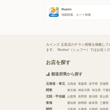
Mapion
地図検索、ルート検索
カインズ 玉造店のチラシ情報を掲載して
ます。 Shufoo!（シュフー）では
お店を探す
都道府県から探す
北海道・東北
北海道
青森県
岩手県
宮城県
関東
東京都
神奈川県
埼玉県
千葉
北陸・甲信越
山梨県
長野県
新潟県
富山県
東海
愛知県
静岡県
岐阜県
三重県
関西
大阪府
兵庫県
京都府
滋賀県