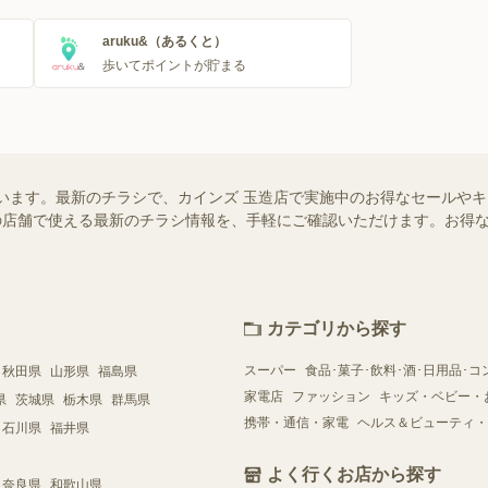
aruku&（あるくと）
歩いてポイントが貯まる
います。最新のチラシで、カインズ 玉造店で実施中のお得なセールや
お近くの店舗で使える最新のチラシ情報を、手軽にご確認いただけます。お
カテゴリから探す
スーパー
食品･菓子･飲料･酒･日用品･コ
秋田県
山形県
福島県
家電店
ファッション
キッズ・ベビー・
県
茨城県
栃木県
群馬県
携帯・通信・家電
ヘルス＆ビューティ・
石川県
福井県
よく行くお店から探す
奈良県
和歌山県