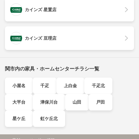
カインズ 星置店
カインズ 亘理店
関市内の家具・ホームセンターチラシ一覧
小屋名
千疋
上白金
千疋北
大平台
津保川台
山田
戸田
星ケ丘
虹ケ丘北