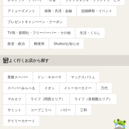
レストラン・デリバリー・外食
フォトスタジオ・プリントサービス
アミューズメント
保険・共済・金融
冠婚葬祭・イベント
プレゼントキャンペーン・クーポン
TV局・新聞社・フリーペーパー・その他
生活・くらし
政党・政治
郵便局
Shufoo!お知らせ
よく行くお店から探す
業務スーパー
ドン・キホーテ
マックスバリュ
スーパーみらべる
イオン
イトーヨーカドー
万代
マルエツ
ライフ（関西エリア）
ライフ（首都圏エリア）
サミット
コープこうべ
バロー
三和
デイリーカナート