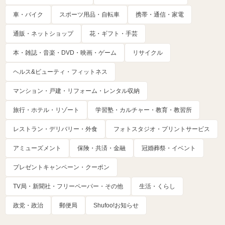
車・バイク
スポーツ用品・自転車
携帯・通信・家電
通販・ネットショップ
花・ギフト・手芸
本・雑誌・音楽・DVD・映画・ゲーム
リサイクル
ヘルス&ビューティ・フィットネス
マンション・戸建・リフォーム・レンタル収納
旅行・ホテル・リゾート
学習塾・カルチャー・教育・教習所
レストラン・デリバリー・外食
フォトスタジオ・プリントサービス
アミューズメント
保険・共済・金融
冠婚葬祭・イベント
プレゼントキャンペーン・クーポン
TV局・新聞社・フリーペーパー・その他
生活・くらし
政党・政治
郵便局
Shufoo!お知らせ