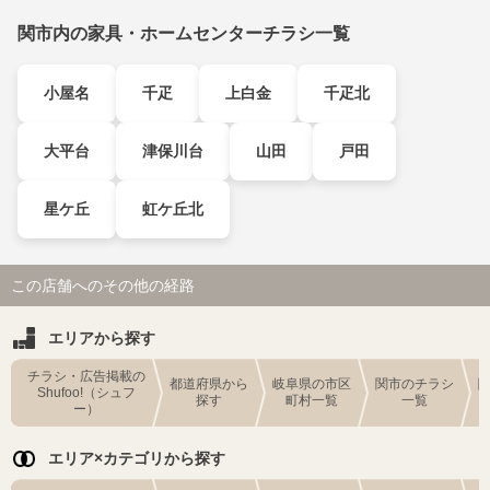
関市内の家具・ホームセンターチラシ一覧
小屋名
千疋
上白金
千疋北
大平台
津保川台
山田
戸田
星ケ丘
虹ケ丘北
この店舗へのその他の経路
エリアから探す
チラシ・広告掲載の
都道府県から
岐阜県の市区
関市のチラシ
Shufoo!（シュフ
探す
町村一覧
一覧
ー）
エリア×カテゴリから探す