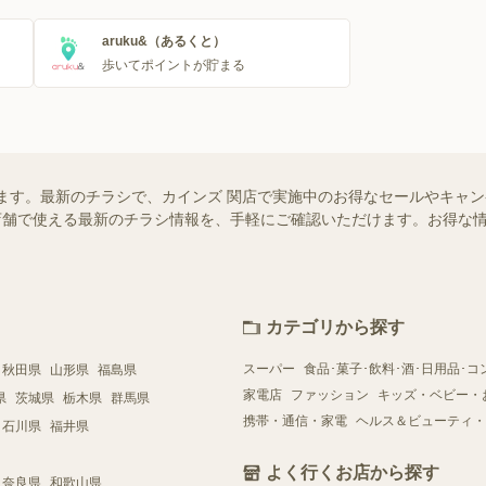
aruku&（あるくと）
歩いてポイントが貯まる
ます。最新のチラシで、カインズ 関店で実施中のお得なセールやキャ
近くの店舗で使える最新のチラシ情報を、手軽にご確認いただけます。お得な
カテゴリから探す
スーパー
食品･菓子･飲料･酒･日用品･コ
秋田県
山形県
福島県
家電店
ファッション
キッズ・ベビー・
県
茨城県
栃木県
群馬県
携帯・通信・家電
ヘルス＆ビューティ・
石川県
福井県
よく行くお店から探す
奈良県
和歌山県