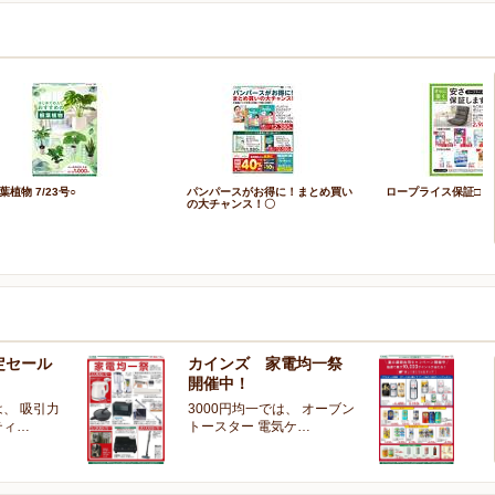
葉植物 7/23号○
パンパースがお得に！まとめ買い
ロープライス保証□
の大チャンス！〇
定セール
カインズ 家電均一祭
夏
開催中！
ー
、 吸引力
3000円均一では、 オーブン
夏
ティ…
トースター 電気ケ…
開