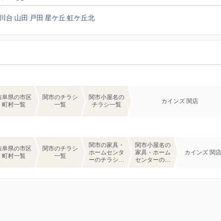
川台
山田
戸田
星ケ丘
虹ケ丘北
岐阜県の市区
関市のチラシ
関市小屋名の
カインズ 関店
町村一覧
一覧
チラシ一覧
関市の家具・
関市小屋名の
岐阜県の市区
関市のチラシ
ホームセンタ
家具・ホーム
カインズ 関
町村一覧
一覧
ーのチラシ一
センターのチ
覧
ラシ一覧