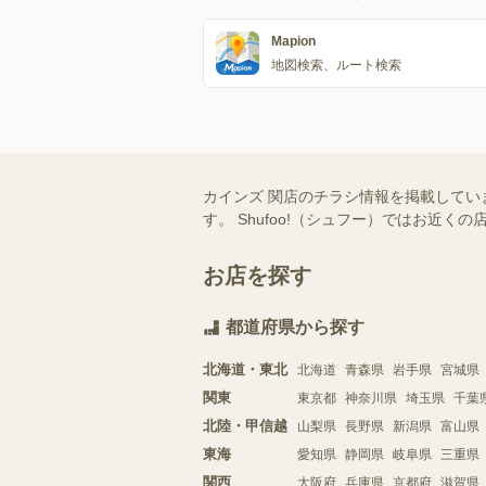
Mapion
地図検索、ルート検索
カインズ 関店のチラシ情報を掲載してい
す。 Shufoo!（シュフー）ではお
お店を探す
都道府県から探す
北海道・東北
北海道
青森県
岩手県
宮城県
関東
東京都
神奈川県
埼玉県
千葉
北陸・甲信越
山梨県
長野県
新潟県
富山県
東海
愛知県
静岡県
岐阜県
三重県
関西
大阪府
兵庫県
京都府
滋賀県