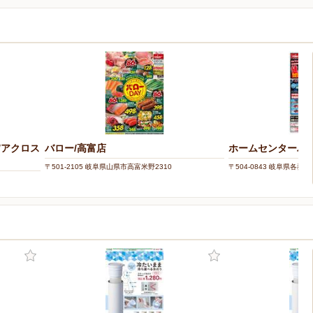
/アクロス
バロー/高富店
ホームセンターバロ
〒501-2105 岐阜県山県市高富米野2310
〒504-0843 岐阜県各