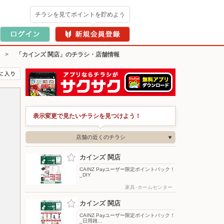
チラシを見てポイントを貯めよう
>
「カインズ 関店」のチラシ・店舗情報
表示変更で見たいチラシを見つけよう！
店舗の近くのチラシ
カインズ 関店
CAINZ Payユーザー限定ポイントバック！
_DIY
家具･ホームセンター
カインズ 関店
CAINZ Payユーザー限定ポイントバック！
_日用雑…