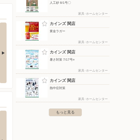
人工砂 8/1号〇
家具･ホームセンター
カインズ 関店
黄金ラガー
家具･ホームセンター
カインズ 関店
暑さ対策 7/17号○
ー/各務原中央店
DCM/芥見店
ヤマダ
家具･ホームセンター
務原市蘇原青雲町四丁目1番21
〒501-3114 岐阜県岐阜市芥見大船2-120-1
〒509-
カインズ 関店
熱中症対策
家具･ホームセンター
もっと見る