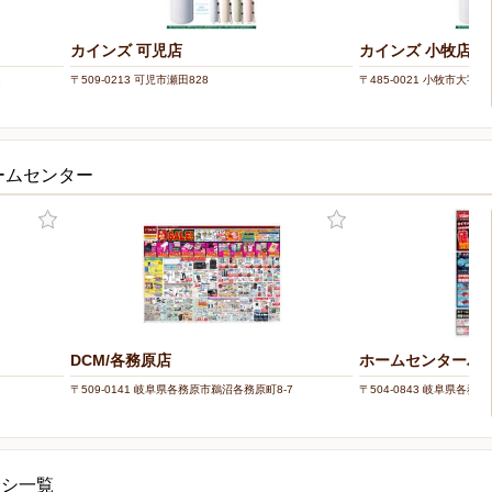
カインズ 可児店
カインズ 小牧店
1
〒509-0213 可児市瀬田828
〒485-0021 小牧市大字
ームセンター
DCM/各務原店
ホームセンターバロ
〒509-0141 岐阜県各務原市鵜沼各務原町8-7
〒504-0843 岐阜県各
ラシ一覧