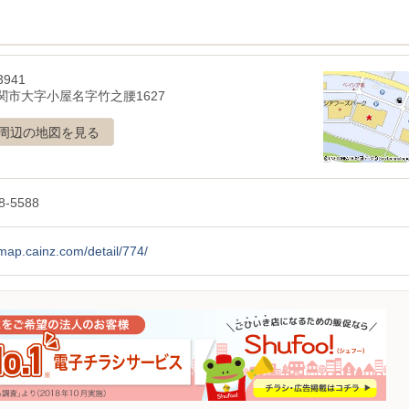
3941
関市大字小屋名字竹之腰1627
周辺の地図を見る
8-5588
/map.cainz.com/detail/774/