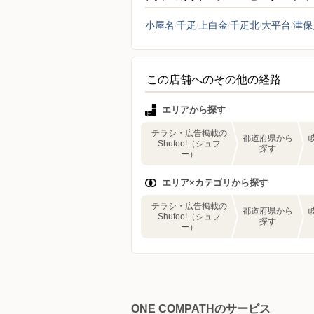
小屋名
千疋
上白金
千疋北
大平台
津保
この店舗へのその他の経路
エリアから探す
チラシ・広告掲載の
都道府県から
Shufoo!（シュフ
探す
ー）
エリア×カテゴリから探す
チラシ・広告掲載の
都道府県から
Shufoo!（シュフ
探す
ー）
ONE COMPATHのサービス