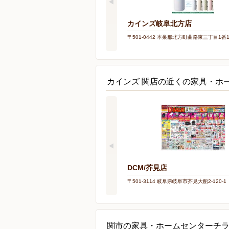
カインズ岐阜北方店
〒501-0442 本巣郡北方町曲路東三丁目1番
カインズ 関店の近くの家具・ホ
DCM/芥見店
〒501-3114 岐阜県岐阜市芥見大船2-120-1
関市の家具・ホームセンターチ