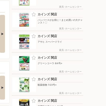
家具･ホームセンター
カインズ 関店
パンパースがお得に！まとめ買いの大チャ
ンス！〇
家具･ホームセンター
カインズ 関店
レンジで作れる！ホットサンド＆
黄金ラガー
散
アサヒ スーパードライ
肉じゃが
家具･ホームセンター
カインズ 関店
グリーンコーラ 8/4号○
家具･ホームセンター
の酒類合同キャンペ
カインズ 関店
ン
観葉植物 7/23号○
の酒類合同キャンペーン
催中！ 抽選で最大…
家具･ホームセンター
カインズ 関店