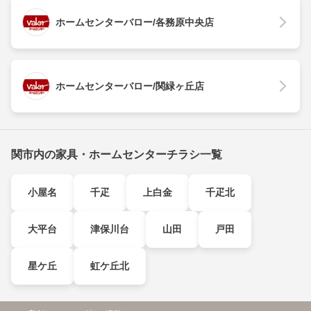
ホームセンターバロー/各務原中央店
ホームセンターバロー/関緑ヶ丘店
関市内の家具・ホームセンターチラシ一覧
小屋名
千疋
上白金
千疋北
大平台
津保川台
山田
戸田
星ケ丘
虹ケ丘北