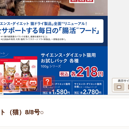
表示サ
（猫）8/8号○