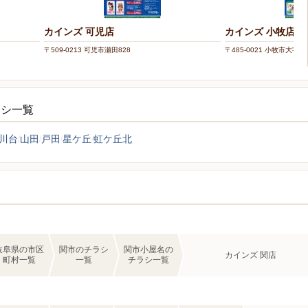
カインズ 可児店
カインズ 小牧店
1
〒509-0213 可児市瀬田828
〒485-0021 小牧市大字
ラシ一覧
川台
山田
戸田
星ケ丘
虹ケ丘北
岐阜県の市区
関市のチラシ
関市小屋名の
カインズ 関店
町村一覧
一覧
チラシ一覧