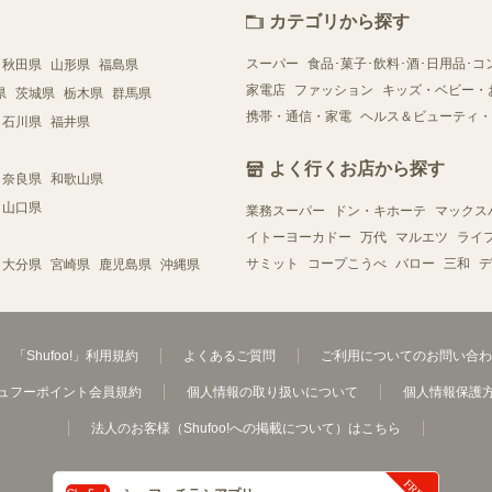
カテゴリから探す
スーパー
食品･菓子･飲料･酒･日用品･コ
秋田県
山形県
福島県
家電店
ファッション
キッズ・ベビー・
県
茨城県
栃木県
群馬県
携帯・通信・家電
ヘルス＆ビューティ・
石川県
福井県
よく行くお店から探す
奈良県
和歌山県
山口県
業務スーパー
ドン・キホーテ
マックス
イトーヨーカドー
万代
マルエツ
ライ
サミット
コープこうべ
バロー
三和
デ
大分県
宮崎県
鹿児島県
沖縄県
「Shufoo!」利用規約
よくあるご質問
ご利用についてのお問い合わ
ュフーポイント会員規約
個人情報の取り扱いについて
個人情報保護
法人のお客様（Shufoo!への掲載について）はこちら