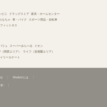
ンビニ
ドラッグストア
家具・ホームセンター
おもちゃ
車・バイク
スポーツ用品・自転車
フィットネス
バリュ
スーパーみらべる
イオン
フ（関西エリア）
ライフ（首都圏エリア）
イリーカナート
せ
Shufoo!とは
方針