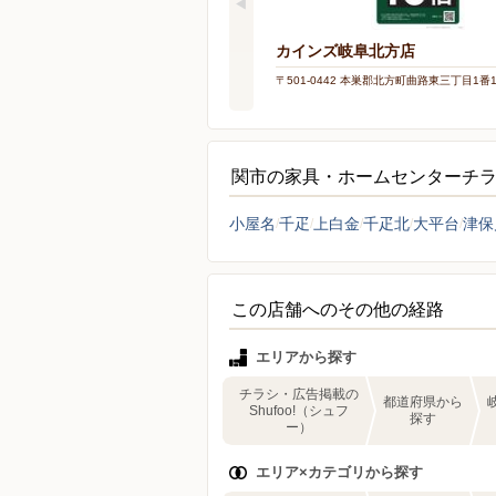
カインズ岐阜北方店
〒501-0442 本巣郡北方町曲路東三丁目1番
関市の家具・ホームセンターチ
小屋名
千疋
上白金
千疋北
大平台
津保
この店舗へのその他の経路
エリアから探す
チラシ・広告掲載の
都道府県から
Shufoo!（シュフ
探す
ー）
エリア×カテゴリから探す