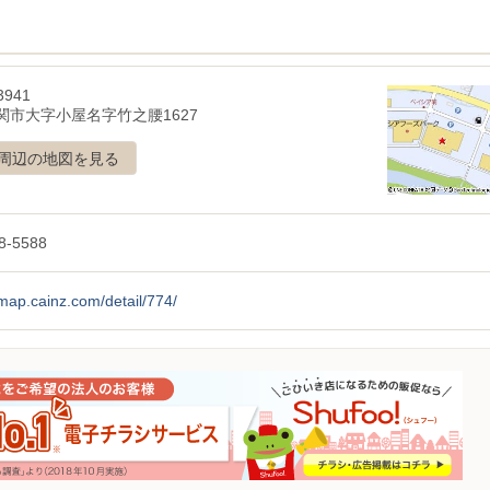
3941
関市大字小屋名字竹之腰1627
周辺の地図を見る
8-5588
/map.cainz.com/detail/774/