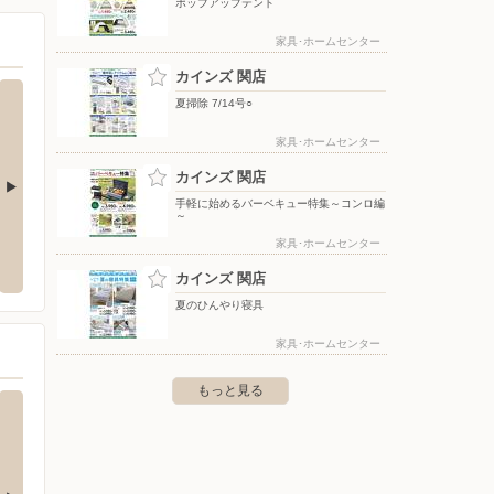
ポップアップテント
家具･ホームセンター
カインズ 関店
夏掃除 7/14号○
家具･ホームセンター
カインズ 関店
手軽に始めるバーベキュー特集～コンロ編
～
タウン各務原鵜沼店
エディオン/関店
洋服の
家具･ホームセンター
原市鵜沼西町3-309 イオンタウ
〒501-3247 岐阜県関市池田町1
〒501-
カインズ 関店
夏のひんやり寝具
家具･ホームセンター
もっと見る