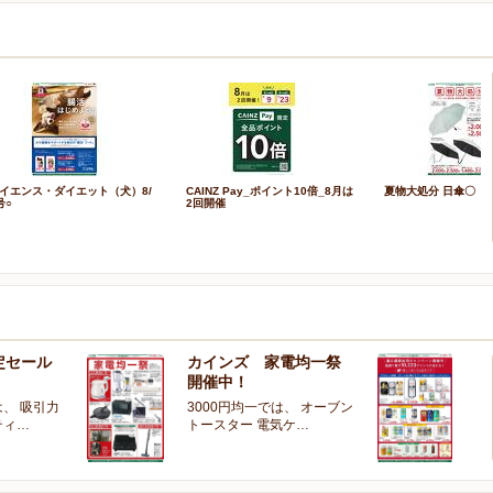
イエンス・ダイエット（犬）8/
CAINZ Pay_ポイント10倍_8月は
夏物大処分 日傘〇
号○
2回開催
定セール
カインズ 家電均一祭
夏
開催中！
ー
、 吸引力
3000円均一では、 オーブン
夏
ティ…
トースター 電気ケ…
開