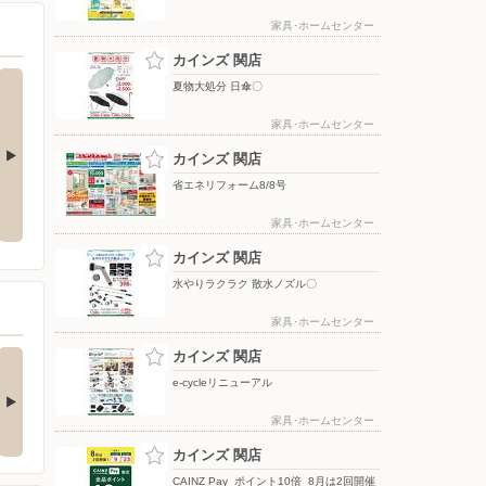
家具･ホームセンター
カインズ 関店
夏物大処分 日傘〇
家具･ホームセンター
カインズ 関店
省エネリフォーム8/8号
夏物大処分 ポップアップテント
水やりラクラク 散水ノズル〇
+水物〇
家具･ホームセンター
カインズ 関店
水やりラクラク 散水ノズル〇
家具･ホームセンター
の酒類合同キャンペ
カインズ 関店
ン
e-cycleリニューアル
の酒類合同キャンペーン
催中！ 抽選で最大…
家具･ホームセンター
カインズ 関店
CAINZ Pay_ポイント10倍_8月は2回開催