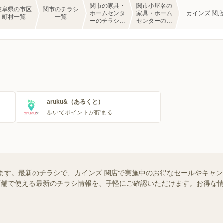
関市の家具・
関市小屋名の
岐阜県の市区
関市のチラシ
ホームセンタ
家具・ホーム
カインズ 関
町村一覧
一覧
ーのチラシ一
センターのチ
覧
ラシ一覧
aruku&（あるくと）
歩いてポイントが貯まる
ます。最新のチラシで、カインズ 関店で実施中のお得なセールやキャ
近くの店舗で使える最新のチラシ情報を、手軽にご確認いただけます。お得な