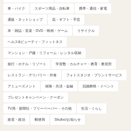
車・バイク
スポーツ用品・自転車
携帯・通信・家電
通販・ネットショップ
花・ギフト・手芸
本・雑誌・音楽・DVD・映画・ゲーム
リサイクル
ヘルス&ビューティ・フィットネス
マンション・戸建・リフォーム・レンタル収納
旅行・ホテル・リゾート
学習塾・カルチャー・教育・教習所
レストラン・デリバリー・外食
フォトスタジオ・プリントサービス
アミューズメント
保険・共済・金融
冠婚葬祭・イベント
プレゼントキャンペーン・クーポン
TV局・新聞社・フリーペーパー・その他
生活・くらし
政党・政治
郵便局
Shufoo!お知らせ