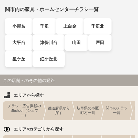
関市内の家具・ホームセンターチラシ一覧
小屋名
千疋
上白金
千疋北
大平台
津保川台
山田
戸田
星ケ丘
虹ケ丘北
この店舗へのその他の経路
エリアから探す
チラシ・広告掲載の
都道府県から
岐阜県の市区
関市のチラシ
Shufoo!（シュフ
探す
町村一覧
一覧
ー）
エリア×カテゴリから探す