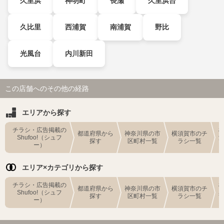
久里浜
神明町
長瀬
久里浜台
久比里
西浦賀
南浦賀
野比
光風台
内川新田
この店舗へのその他の経路
エリアから探す
チラシ・広告掲載の
都道府県から
神奈川県の市
横須賀市のチ
Shufoo!（シュフ
探す
区町村一覧
ラシ一覧
ー）
エリア×カテゴリから探す
チラシ・広告掲載の
都道府県から
神奈川県の市
横須賀市のチ
Shufoo!（シュフ
探す
区町村一覧
ラシ一覧
ー）