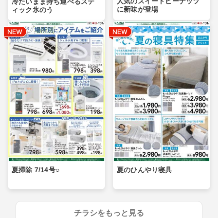
人気のスイートピーナッツ
冷たいまま持ち運べるステ
に新味が登場
ィック氷のう
夏掃除 7/14号○
夏のひんやり寝具
チラシをもっと見る