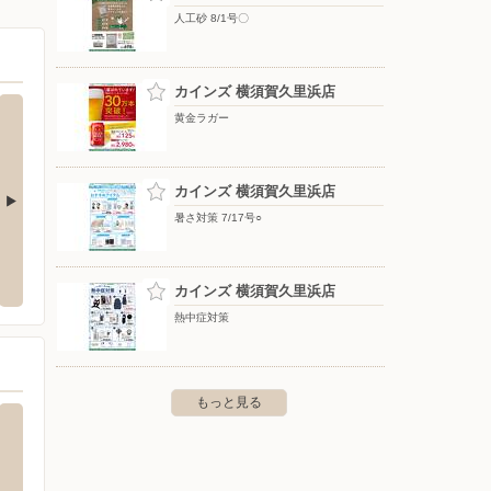
人工砂 8/1号〇
カインズ 横須賀久里浜店
黄金ラガー
カインズ 横須賀久里浜店
暑さ対策 7/17号○
ー通販（神奈川エリ
バースデイ/館山店
ベイシ
〒294-0045 千葉県館山市北条380
〒238-
カインズ 横須賀久里浜店
熱中症対策
もっと見る