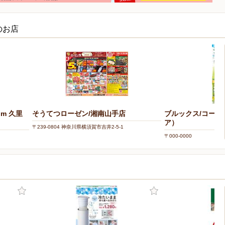
のお店
om 久里
そうてつローゼン/湘南山手店
ブルックス/コーヒ
ア）
〒239-0804 神奈川県横須賀市吉井2-5-1
〒000-0000