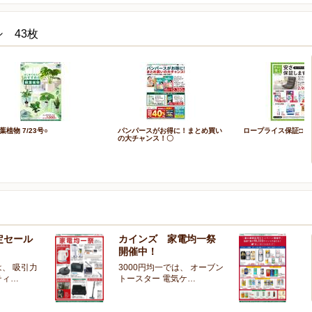
 43枚
葉植物 7/23号○
パンパースがお得に！まとめ買い
ロープライス保証□
の大チャンス！〇
定セール
カインズ 家電均一祭
夏
開催中！
ー
、 吸引力
3000円均一では、 オーブン
夏
ティ…
トースター 電気ケ…
開