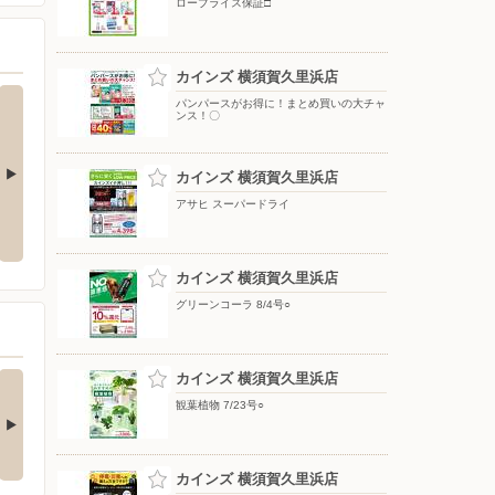
ロープライス保証□
カインズ 横須賀久里浜店
パンパースがお得に！まとめ買いの大チャ
ンス！〇
カインズ 横須賀久里浜店
アサヒ スーパードライ
レンジで作れる！ホットサンド＆
黄金ラガー
散
肉じゃが
カインズ 横須賀久里浜店
グリーンコーラ 8/4号○
の酒類合同キャンペ
カインズ 横須賀久里浜店
ン
観葉植物 7/23号○
の酒類合同キャンペーン
催中！ 抽選で最大…
カインズ 横須賀久里浜店