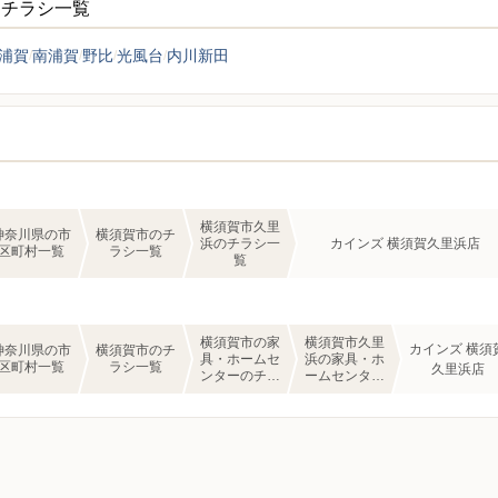
ーチラシ一覧
浦賀
南浦賀
野比
光風台
内川新田
横須賀市久里
神奈川県の市
横須賀市のチ
浜のチラシ一
カインズ 横須賀久里浜店
区町村一覧
ラシ一覧
覧
横須賀市の家
横須賀市久里
カインズ 横須
神奈川県の市
横須賀市のチ
具・ホームセ
浜の家具・ホ
区町村一覧
ラシ一覧
久里浜店
ンターのチラ
ームセンター
シ一覧
のチラシ一覧