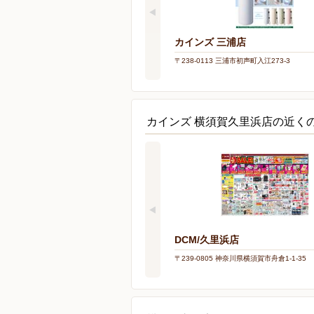
カインズ 三浦店
〒238-0113 三浦市初声町入江273-3
カインズ 横須賀久里浜店の近く
DCM/久里浜店
〒239-0805 神奈川県横須賀市舟倉1-1-35