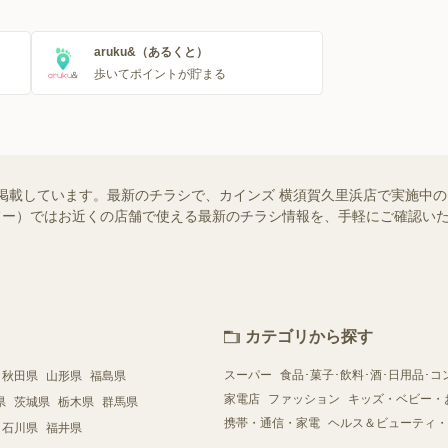
aruku&（あるくと）
歩いてポイントが貯まる
掲載しています。最新のチラシで、カインズ 横須賀久里浜店で実施中
（シュフー）ではお近くの店舗で使える最新のチラシ情報を、手軽にご確認
カテゴリから探す
スーパー
食品･菓子･飲料･酒･日用品･コ
秋田県
山形県
福島県
家電店
ファッション
キッズ・ベビー・
県
茨城県
栃木県
群馬県
携帯・通信・家電
ヘルス＆ビューティ・
石川県
福井県